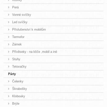
Perá
Vonné svíčky
Led svíčky
Příslušenství k mobilům
Termofor
Zámek
Přívěseky - na klíče ,mobil a iné
Stuhy
Tetovačky
Párty
Čelenky
Škrabošky
Klobouky
Brýle