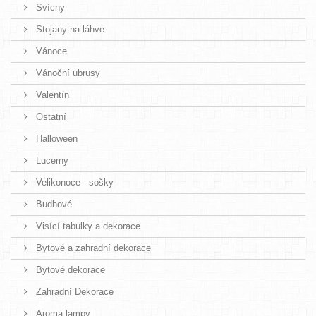
Svícny
Stojany na láhve
Vánoce
Vánoční ubrusy
Valentín
Ostatní
Halloween
Lucerny
Velikonoce - sošky
Budhové
Visící tabulky a dekorace
Bytové a zahradní dekorace
Bytové dekorace
Zahradní Dekorace
Aroma lampy