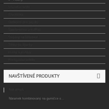
Sluneční brýle
Sluchátka
Oblečení pro pejsky
Šperkovnice a kufříky
Stojany na bižuterii
Štítky na šperky
Hrnky a poháry
Kuchyňské utěrky
NAVŠTÍVENÉ PRODUKTY
Náramek
Náramek kombinovaný na gumičce s...