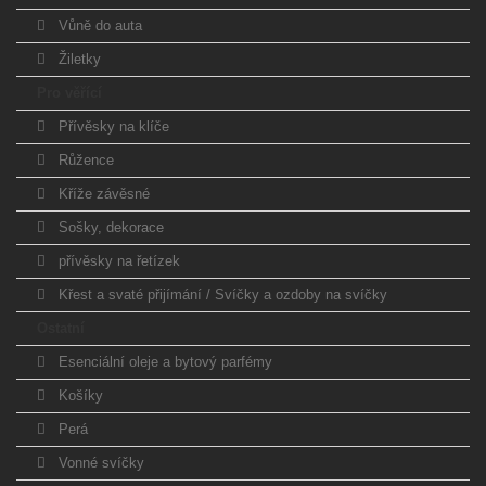
Vůně do auta
Žiletky
Pro věřící
Přívěsky na klíče
Růžence
Kříže závěsné
Sošky, dekorace
přívěsky na řetízek
Křest a svaté přijímání / Svíčky a ozdoby na svíčky
Ostatní
Esenciální oleje a bytový parfémy
Košíky
Perá
Vonné svíčky