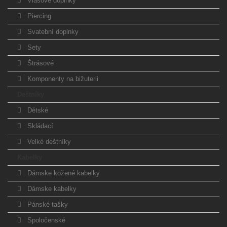
Vlasové doplňky
Piercing
Svatební doplnky
Sety
Štrásové
Komponenty na bižuterii
Deštníky
Dětské
Skládací
Velké deštníky
Kabelky
Dámske kožené kabelky
Dámske kabelky
Pánské tašky
Spoločenské