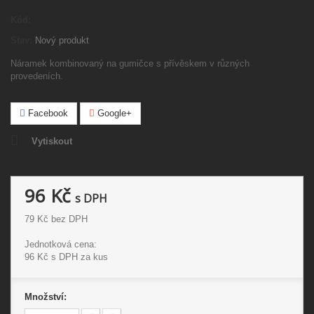
Kód:
Stav:
Nový produkt
Náramek kombinovaný na gumičce s přívěskem v různých
provedeních.
Facebook
Google+
Vytiskout
96 Kč
s DPH
79 Kč
bez DPH
Jednotková cena:
96 Kč
s DPH za kus
Množství: