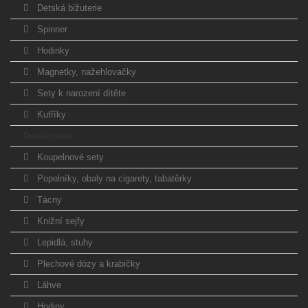
Detská bižuterie
Spinner
Hodinky
Magnetky, nažehlovačky
Sety k narození dítěte
Kufříky
Domácnost
Koupelnové sety
Popelníky, obaly na cigarety, tabatěrky
Tácny
Knižní sejfy
Lepidlá, stuhy
Plechové dózy a krabičky
Láhve
Hodiny