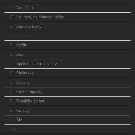
Vrecúška
Igelitové, celofánové sáčky
Dárkové tašky
Textil,opasky
Košile
Boa
Společenské rukavičky
Pláštenky
Opasky
Kožení opasky
Tkaničky do bot
Kravaty
Šle
Deti