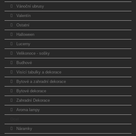
Vánoční ubrusy
Valentín
Ostatní
Halloween
Lucerny
Velikonoce - sošky
Budhové
Visící tabulky a dekorace
Bytové a zahradní dekorace
Bytové dekorace
Zahradní Dekorace
Aroma lampy
Ocel
Náramky