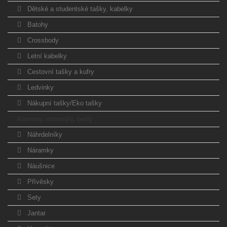
Dětské a studentské tašky, kabelky
Batohy
Crossbody
Letní kabelky
Cestovní tašky a kufry
Ledvinky
Nákupní tašky/Eko tašky
Kameny, minerály, perly
Náhrdelníky
Náramky
Náušnice
Přívěsky
Sety
Jantar