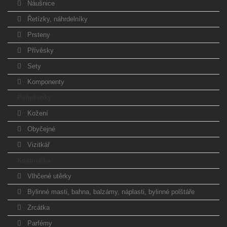
Náušnice
Řetízky, náhrdelníky
Prsteny
Přívěsky
Sety
Komponenty
Peňeženky
Kožení
Obyčejné
Vizitkář
Kosmetika
Vlhčené utěrky
Bylinné masti, bahna, balzámy, náplasti, bylinné polštáře
Zrcátka
Parfémy