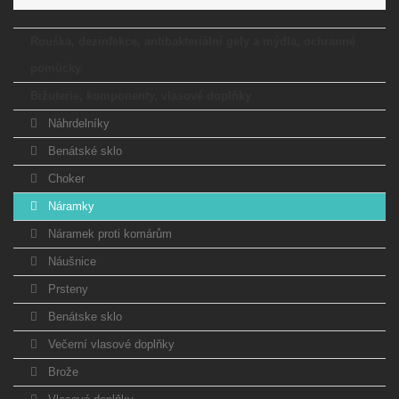
Rouška, dezinfekce, antibakteriální gely a mýdla, ochranné
pomůcky
Bižuterie, komponenty, vlasové doplňky
Náhrdelníky
Benátské sklo
Choker
Náramky
Náramek proti komárům
Náušnice
Prsteny
Benátske sklo
Večerní vlasové doplňky
Brože