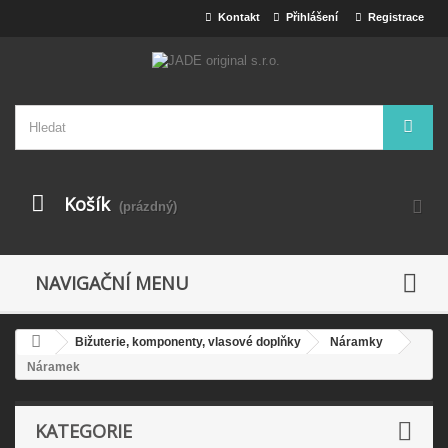
Kontakt
Přihlášení
Registrace
Košík
(prázdný)
NAVIGAČNÍ MENU
Bižuterie, komponenty, vlasové doplňky
Náramky
Náramek
KATEGORIE