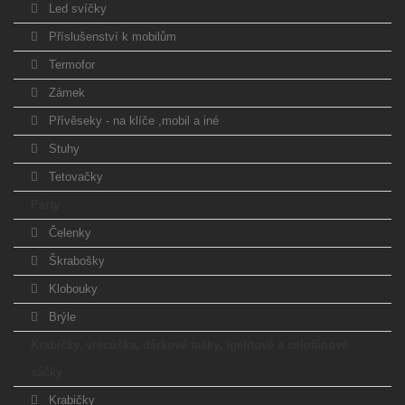
Led svíčky
Příslušenství k mobilům
Termofor
Zámek
Přívěseky - na klíče ,mobil a iné
Stuhy
Tetovačky
Párty
Čelenky
Škrabošky
Klobouky
Brýle
Krabičky, vrecúška, dárkové tašky, igelitové a celofánové
sáčky
Krabičky