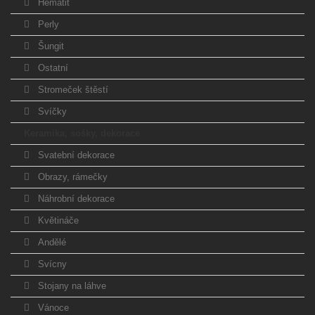
Hematit
Perly
Šungit
Ostatní
Stromeček štěstí
Svíčky
Keramika, sošky, dekorace
Svatební dekorace
Obrazy, rámečky
Náhrobní dekorace
Květináče
Andělé
Svícny
Stojany na láhve
Vánoce