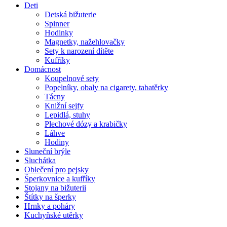
Deti
Detská bižuterie
Spinner
Hodinky
Magnetky, nažehlovačky
Sety k narození dítěte
Kufříky
Domácnost
Koupelnové sety
Popelníky, obaly na cigarety, tabatěrky
Tácny
Knižní sejfy
Lepidlá, stuhy
Plechové dózy a krabičky
Láhve
Hodiny
Sluneční brýle
Sluchátka
Oblečení pro pejsky
Šperkovnice a kufříky
Stojany na bižuterii
Štítky na šperky
Hrnky a poháry
Kuchyňské utěrky