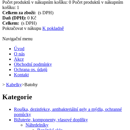
Počet produktů v nákupním košíku:
0
Počet produktů v nákupním
košíku: 1
Celkem za zboží:
(s DPH)
Daň (DPH):
0 Kč
Celkem:
(s DPH)
Pokračovat v nákupu
K pokladně
Navigační menu
Úvod
O nás
Akce
Obchodní podmínky
Ochrana os. údajů
Kontakt
>
Kabelky
>
Batohy
Kategorie
Rouška, dezinfekce, antibakteriální gely a mýdla, ochranné
pomůcky
Bižuterie, komponenty, vlasové doplňky
Náhrdelníky