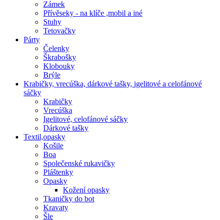
Zámek
Přívěseky - na klíče ,mobil a iné
Stuhy
Tetovačky
Párty
Čelenky
Škrabošky
Klobouky
Brýle
Krabičky, vrecúška, dárkové tašky, igelitové a celofánové
sáčky
Krabičky
Vrecúška
Igelitové, celofánové sáčky
Dárkové tašky
Textil,opasky
Košile
Boa
Společenské rukavičky
Pláštenky
Opasky
Kožení opasky
Tkaničky do bot
Kravaty
Šle