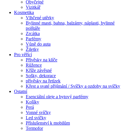
Obyčejné
Vizitkář
Kosmetika
Vlhčené utěrky
Bylinné masti, bahna, balzámy, náplasti, bylinné
polštáře
Zrcátka
Parfémy
Vůně do auta
Žiletky
Pro věřící
Přívěsky na klíče
Růžence
Kříže závěsné
Sošky, dekorace
přívěsky na řetízek
Křest a svaté přijímání / Svíčky a ozdoby na svíčky
Ostatní
Esenciální oleje a bytový parfémy
Košíky
Perá
Vonné svíčky
Led svíčky
Příslušenství k mobilům
Termofor