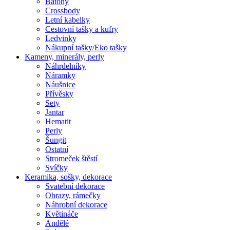
Batohy
Crossbody
Letní kabelky
Cestovní tašky a kufry
Ledvinky
Nákupní tašky/Eko tašky
Kameny, minerály, perly
Náhrdelníky
Náramky
Náušnice
Přívěsky
Sety
Jantar
Hematit
Perly
Šungit
Ostatní
Stromeček štěstí
Svíčky
Keramika, sošky, dekorace
Svatební dekorace
Obrazy, rámečky
Náhrobní dekorace
Květináče
Andělé