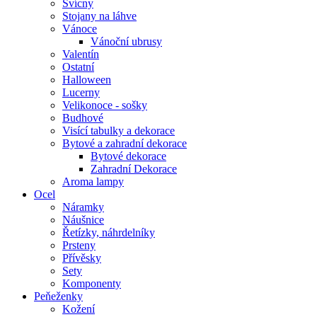
Svícny
Stojany na láhve
Vánoce
Vánoční ubrusy
Valentín
Ostatní
Halloween
Lucerny
Velikonoce - sošky
Budhové
Visící tabulky a dekorace
Bytové a zahradní dekorace
Bytové dekorace
Zahradní Dekorace
Aroma lampy
Ocel
Náramky
Náušnice
Řetízky, náhrdelníky
Prsteny
Přívěsky
Sety
Komponenty
Peňeženky
Kožení