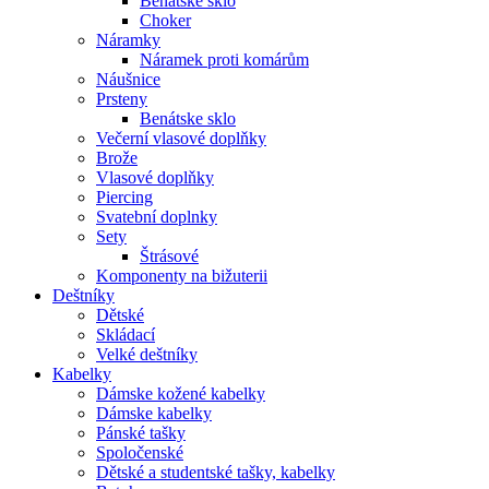
Benátské sklo
Choker
Náramky
Náramek proti komárům
Náušnice
Prsteny
Benátske sklo
Večerní vlasové doplňky
Brože
Vlasové doplňky
Piercing
Svatební doplnky
Sety
Štrásové
Komponenty na bižuterii
Deštníky
Dětské
Skládací
Velké deštníky
Kabelky
Dámske kožené kabelky
Dámske kabelky
Pánské tašky
Spoločenské
Dětské a studentské tašky, kabelky