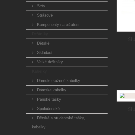
Sety
Štrásové
Komponenty na bižuterii
Deštníky
Sl
Dětské
Skládací
Velké deštníky
Kabelky
Dámske kožené kabelky
Dámske kabelky
Pánské tašky
Sl
Spoločenské
Dětské a studentské tašky,
kabelky