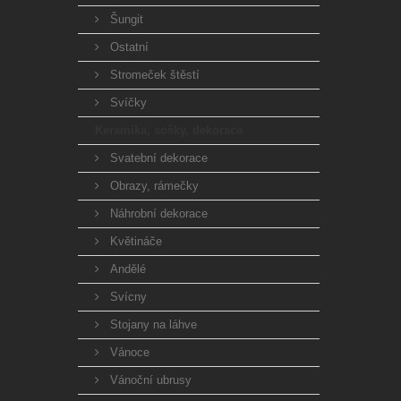
Šungit
Ostatní
Stromeček štěstí
Svíčky
Keramika, sošky, dekorace
Svatební dekorace
Obrazy, rámečky
Náhrobní dekorace
Květináče
Andělé
Svícny
Stojany na láhve
Vánoce
Vánoční ubrusy