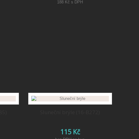
188 Kč
s DPH
85)
Sluneční brýle (16-B272)
115 Kč