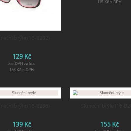
115 Kč
s DPH
uneční brýle (16-B282)
129 Kč
bez DPH za kus
156 Kč
s DPH
uneční brýle (16-B286)
Sluneční brýle (16-B2
139 Kč
155 Kč