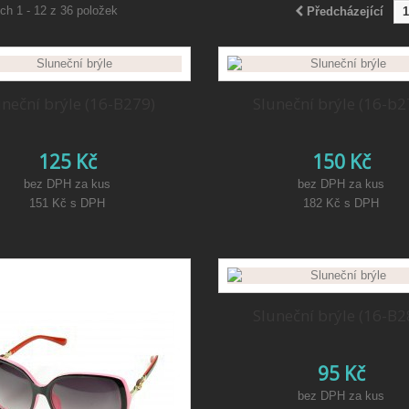
ch 1 - 12 z 36 položek
Předcházející
1
uneční brýle (16-B279)
Sluneční brýle (16-b2
125 Kč
150 Kč
bez DPH za kus
bez DPH za kus
151 Kč
s DPH
182 Kč
s DPH
Sluneční brýle (16-B2
95 Kč
bez DPH za kus