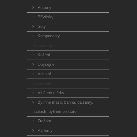
Prsteny
Přívěsky
Sety
Komponenty
Peňeženky
Kožení
Obyčejné
Vizitkář
Kosmetika
Vlhčené utěrky
Bylinné masti, bahna, balzámy,
náplasti, bylinné polštáře
Zrcátka
Parfémy