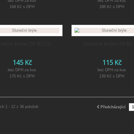
bez DPH za kus
bez DPH za kus
168 Kč
s DPH
188 Kč
s DPH
uneční brýle (16-B273)
Sluneční brýle (16-B2
145 Kč
115 Kč
bez DPH za kus
bez DPH za kus
175 Kč
s DPH
139 Kč
s DPH
ch 1 - 12 z 36 položek
Předcházející
1