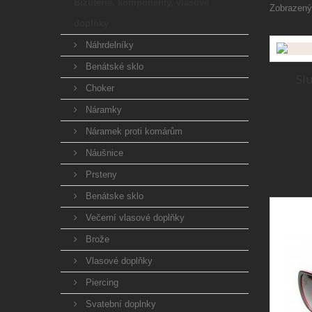
Bižuterie, komponenty, vlasové
Zobrazený
doplňky
Náhrdelníky
Benátské sklo
Sl
Choker
Náramky
Náramek proti komárům
Náušnice
Prsteny
Benátske sklo
Večerní vlasové doplňky
Brože
Vlasové doplňky
Piercing
Svatební doplnky