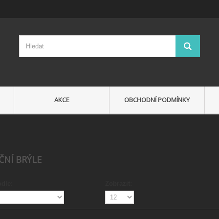
AKCE
OBCHODNÍ PODMÍNKY
ČNÍ BRÝLE
odle:
Zobrazit: