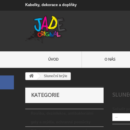
Kabelky, dekorace a doplňky
ÚVOD
O NÁS
Sluneční brýle
SLUNE
KATEGORIE
Seřadit p
Rouška, dezinfekce, antibakteriální
gely a mýdla, ochranné pomůcky