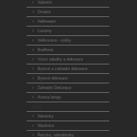
Valentín
Ostatní
Halloween
Lucerny
Velikonoce - sošky
Budhové
Visící tabulky a dekorace
Bytové a zahradní dekorace
Bytové dekorace
Zahradní Dekorace
Aroma lampy
Ocel
Náramky
Náušnice
Řetízky, náhrdelníky