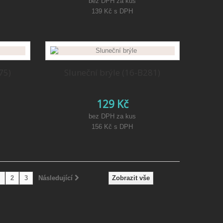
bez DPH za kus
139 Kč
s DPH
75)
Sluneční brýle (16-B281)
129 Kč
bez DPH za kus
156 Kč
s DPH
2
3
Následující
Zobrazit vše