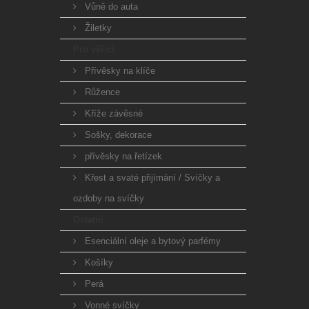
Vůně do auta
Žiletky
Pro věřící
Přívěsky na klíče
Růžence
Kříže závěsné
Sošky, dekorace
přívěsky na řetízek
Křest a svaté přijímání / Svíčky a
ozdoby na svíčky
Ostatní
Esenciální oleje a bytový parfémy
Košíky
Perá
Vonné svíčky