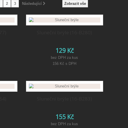
2
3
Následující
Zobrazit vše
77)
Sluneční brýle (16-B280)
129 Kč
bez DPH za kus
156 Kč
s DPH
84)
Sluneční brýle (16-B283)
155 Kč
bez DPH za kus