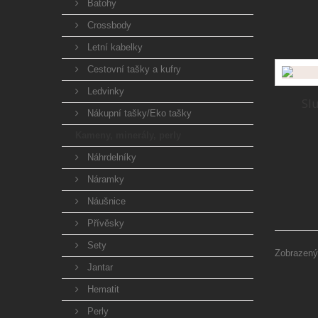
Batohy
Crossbody
Letní kabelky
Cestovní tašky a kufry
Ledvinky
Sl
Nákupní tašky/Eko tašky
Kameny, minerály, perly
Náhrdelníky
Náramky
Náušnice
Přívěsky
Sety
Zobrazený
Jantar
Hematit
Perly