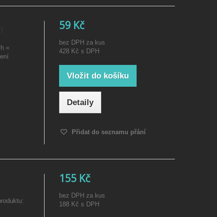
59 Kč
)
bez DPH za kus
 h =
428 Kč
s DPH
ení
Vložit do košíku
Detaily
Přidat do seznamu přání
155 Kč
bez DPH za kus
roduktu:
188 Kč
s DPH