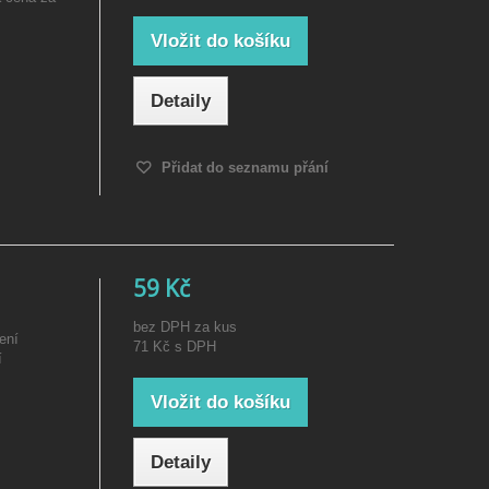
Vložit do košíku
Detaily
Přidat do seznamu přání
59 Kč
bez DPH za kus
ení
71 Kč
s DPH
í
Vložit do košíku
Detaily