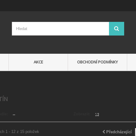
AKCE
OBCHODNÍ PODMÍNKY
TÍN
odle:
Zobrazit:
--
12
ch 1 - 12 z 15 položek
Předcházející