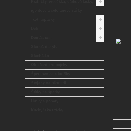
Krabičky, vrecúška, dárkové tašky,
igelitové a celofánové sáčky
Textil,opasky
Deti
Domácnost
Sluneční brýle
Sluchátka
Oblečení pro pejsky
Šperkovnice a kufříky
Stojany na bižuterii
Štítky na šperky
Hrnky a poháry
Kuchyňské utěrky