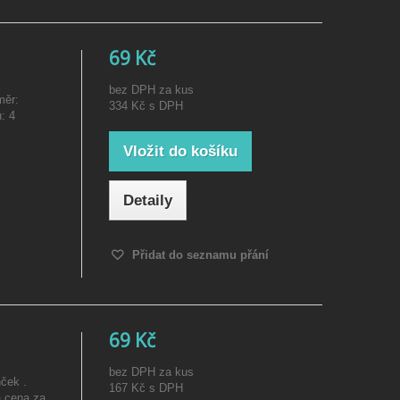
69 Kč
bez DPH za kus
měr:
334 Kč
s DPH
: 4
Vložit do košíku
Detaily
Přidat do seznamu přání
69 Kč
bez DPH za kus
ček .
167 Kč
s DPH
 cena za