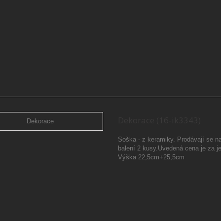
Dekorace (16-ik3343)
Soška - z keramiky. Prodávají se n
balení 2 kusy.Uvedená cena je za j
Výška 22,5cm+25,5cm