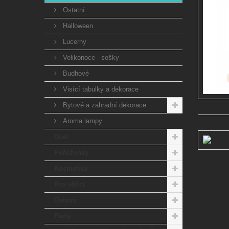
Ostatní
Halloween
Lucerny
Velikonoce - sošky
Budhové
Visící tabulky a dekorace
Bytové a zahradní dekorace
Aroma lampy
Ocel
Peňeženky
Kosmetika
Pro věřící
Ostatní
Párty