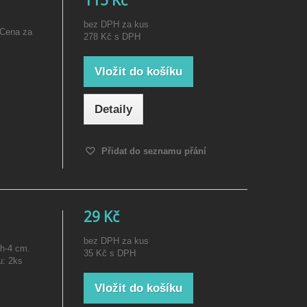
bez DPH za kus
 Cena za
278 Kč
s DPH
Vložit do košíku
Detaily
Přidat do seznamu přání
29 Kč
bez DPH za kus
 h-4 cm.
35 Kč
s DPH
u: 2ks
Vložit do košíku