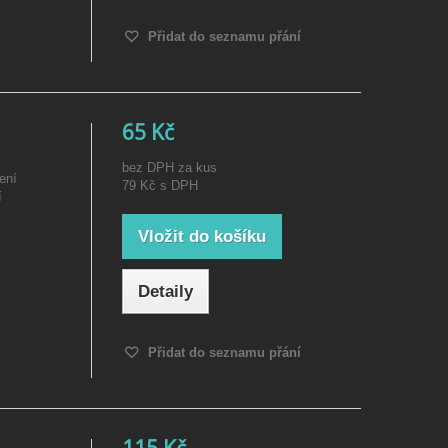
Přidat do seznamu přání
65 Kč
bez DPH za kus
ení
79 Kč
s DPH
í
Vložit do košíku
Detaily
Přidat do seznamu přání
115 Kč