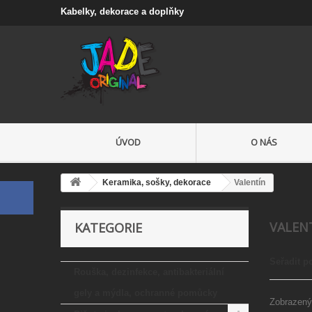
Kabelky, dekorace a doplňky
ÚVOD
O NÁS
Keramika, sošky, dekorace
Valentín
VALEN
KATEGORIE
Seřadit p
Rouška, dezinfekce, antibakteriální
gely a mýdla, ochranné pomůcky
Zobrazený