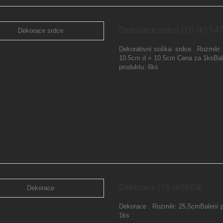
Dekorace srdce (16-ik1347
Dekorativní soška- srdce . Rozměr:
10.5cm d = 10.5cm Cena za 1ksBal
produktu: 6ks
Dekorace (16-ik6564)
Dekorace . Rozměr: 25,5cmBalení p
1ks