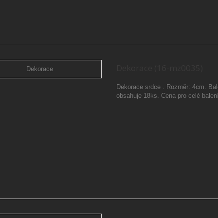
Dekorace (16-mz0035)
Dekorace srdce . Rozměr: 4cm. Bal
obsahuje 18ks. Cena pro celé balen