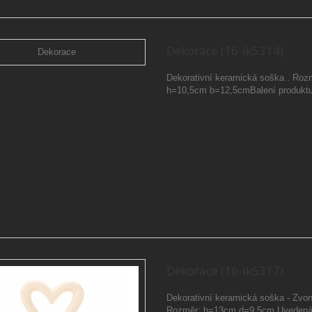
Dekorace (16-ik5314)
Dekorativní keramická soška . Roz
h=10,5cm b=12,5cmBalení produktu
Dekorace (16-ik5317)
Dekorativní keramická soška - Zvon
Rozměr: h=13cm d=9,5cm Uvedená