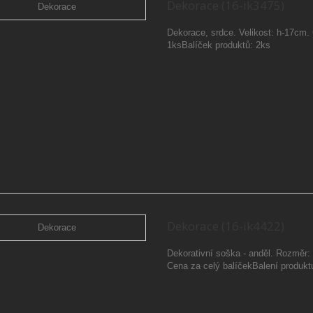
Dekorace (16-ik3475)
Dekorace, srdce. Velikost: h-17cm.
1ksBalíček produktů: 2ks
Dekorace (16-ik4422)
Dekorativní soška - anděl. Rozměr:
Cena za celý balíčekBalení produkt