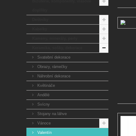
Bižuterie, komponenty, vlasové
doplňky
Deštníky
Kabelky
Kameny, minerály, perly
Keramika, sošky, dekorace
Svatební dekorace
Obrazy, rámečky
Náhrobní dekorace
Květináče
Andělé
Svícny
Stojany na láhve
Vánoce
Valentín