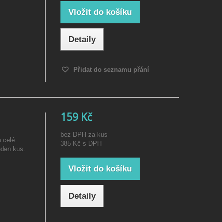
Vložit do košíku
Detaily
Přidat do seznamu přání
159 Kč
bez DPH za kus
a celé
385 Kč
s DPH
eden kus.
Vložit do košíku
Detaily