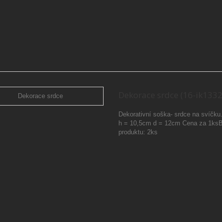
Dekorace srdce (16-ik1332
Dekorativní soška- srdce na svíčku
h = 10,5cm d = 12cm Cena za 1ksB
produktu: 2ks