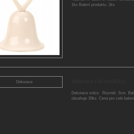
1ks Balení produktu: 2ks
Dekorace (16-mz0032)
Dekorace srdce . Rozměr: 3cm. Bal
obsahuje 30ks. Cena pro celé balen