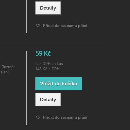
Detaily
Přidat do seznamu přání
59 Kč
)
bez DPH za kus
. Rozměr:
143 Kč
s DPH
alení
Vložit do košíku
Detaily
Přidat do seznamu přání