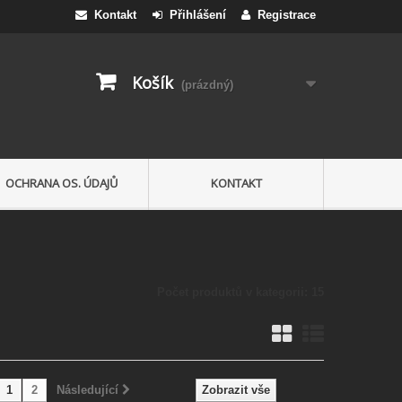
Kontakt
Přihlášení
Registrace
Košík
(prázdný)
OCHRANA OS. ÚDAJŮ
KONTAKT
Počet produktů v kategorii: 15
1
2
Následující
Zobrazit vše