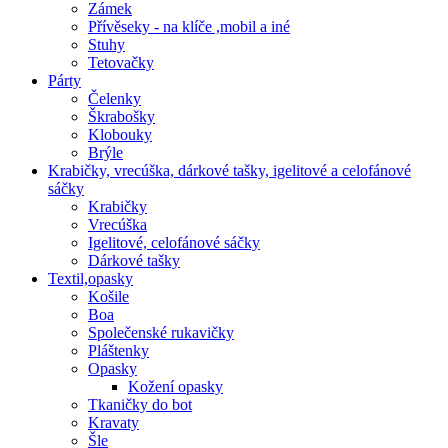
Zámek
Přívěseky - na klíče ,mobil a iné
Stuhy
Tetovačky
Párty
Čelenky
Škrabošky
Klobouky
Brýle
Krabičky, vrecúška, dárkové tašky, igelitové a celofánové
sáčky
Krabičky
Vrecúška
Igelitové, celofánové sáčky
Dárkové tašky
Textil,opasky
Košile
Boa
Společenské rukavičky
Pláštenky
Opasky
Kožení opasky
Tkaničky do bot
Kravaty
Šle