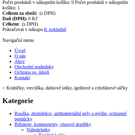
Počet produktů v nákupním košíku:
0
Počet produktů v nákupním
košíku: 1
Celkem za zboží:
(s DPH)
Daň (DPH):
0 Kč
Celkem:
(s DPH)
Pokračovat v nákupu
K pokladně
Navigační menu
Úvod
O nás
Akce
Obchodní podmínky
Ochrana os. údajů
Kontakt
>
Krabičky, vrecúška, dárkové tašky, igelitové a celofánové sáčky
Kategorie
Rouška, dezinfekce, antibakteriální gely a mýdla, ochranné
pomůcky
Bižuterie, komponenty, vlasové doplňky
Náhrdelníky