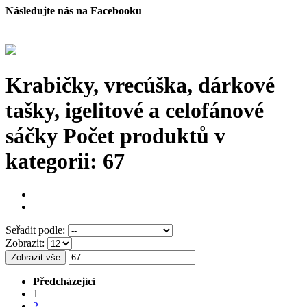
Následujte nás na Facebooku
Krabičky, vrecúška, dárkové
tašky, igelitové a celofánové
sáčky
Počet produktů v
kategorii: 67
Seřadit podle:
Zobrazit:
Zobrazit vše
Předcházející
1
2