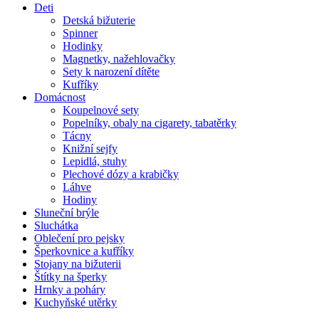
Deti
Detská bižuterie
Spinner
Hodinky
Magnetky, nažehlovačky
Sety k narození dítěte
Kufříky
Domácnost
Koupelnové sety
Popelníky, obaly na cigarety, tabatěrky
Tácny
Knižní sejfy
Lepidlá, stuhy
Plechové dózy a krabičky
Láhve
Hodiny
Sluneční brýle
Sluchátka
Oblečení pro pejsky
Šperkovnice a kufříky
Stojany na bižuterii
Štítky na šperky
Hrnky a poháry
Kuchyňské utěrky