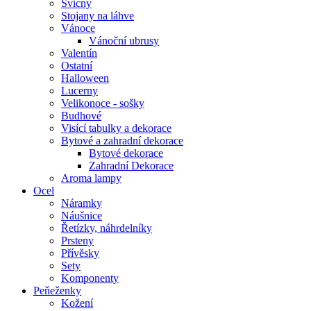
Svícny
Stojany na láhve
Vánoce
Vánoční ubrusy
Valentín
Ostatní
Halloween
Lucerny
Velikonoce - sošky
Budhové
Visící tabulky a dekorace
Bytové a zahradní dekorace
Bytové dekorace
Zahradní Dekorace
Aroma lampy
Ocel
Náramky
Náušnice
Řetízky, náhrdelníky
Prsteny
Přívěsky
Sety
Komponenty
Peňeženky
Kožení