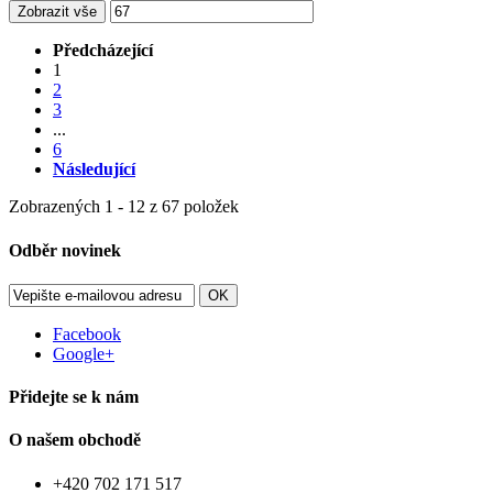
Zobrazit vše
Předcházející
1
2
3
...
6
Následující
Zobrazených 1 - 12 z 67 položek
Odběr novinek
OK
Facebook
Google+
Přidejte se k nám
O našem obchodě
+420 702 171 517