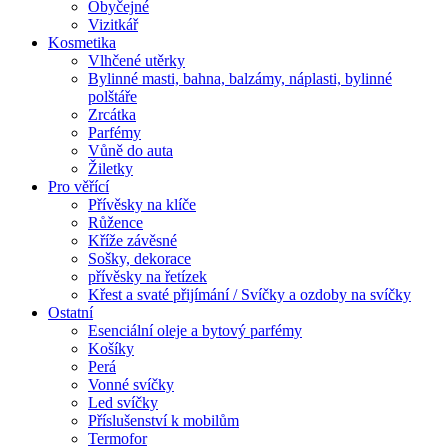
Obyčejné
Vizitkář
Kosmetika
Vlhčené utěrky
Bylinné masti, bahna, balzámy, náplasti, bylinné
polštáře
Zrcátka
Parfémy
Vůně do auta
Žiletky
Pro věřící
Přívěsky na klíče
Růžence
Kříže závěsné
Sošky, dekorace
přívěsky na řetízek
Křest a svaté přijímání / Svíčky a ozdoby na svíčky
Ostatní
Esenciální oleje a bytový parfémy
Košíky
Perá
Vonné svíčky
Led svíčky
Příslušenství k mobilům
Termofor