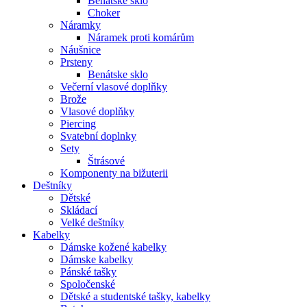
Benátské sklo
Choker
Náramky
Náramek proti komárům
Náušnice
Prsteny
Benátske sklo
Večerní vlasové doplňky
Brože
Vlasové doplňky
Piercing
Svatební doplnky
Sety
Štrásové
Komponenty na bižuterii
Deštníky
Dětské
Skládací
Velké deštníky
Kabelky
Dámske kožené kabelky
Dámske kabelky
Pánské tašky
Spoločenské
Dětské a studentské tašky, kabelky