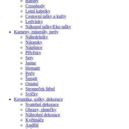
Batohy
Crossbody
Letní kabelky
Cestovní tašky a kufry
Ledvinky
Nákupní tašky/Eko tašky
Kameny, minerály, perly
Náhrdelníky
Náramky
Náušnice
Přívěsky
Sety
Jantar
Hematit
Perly
Šungit
Ostatní
Stromeček štěstí
Svíčky
Keramika, sošky, dekorace
Svatební dekorace
Obrazy, rámečky
Náhrobní dekorace
Květináče
Andělé