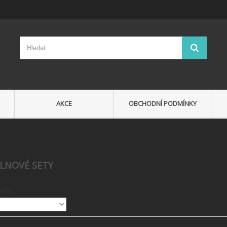
AKCE
OBCHODNÍ PODMÍNKY
LNOVÉ SETY
odle: