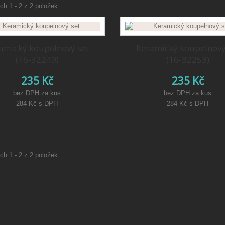
h 1 - 2 z 2 položek
amický koupelnový set
Keramický koupelnový
(16-32249)
(16-32253)
235 Kč
235 Kč
bez DPH za kus
bez DPH za kus
284 Kč
s DPH
284 Kč
s DPH
h 1 - 2 z 2 položek