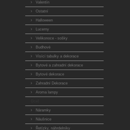
Valentín
Ostatní
Halloween
Lucerny
Velikonoce - sošky
Budhové
Visící tabulky a dekorace
Bytové a zahradní dekorace
Bytové dekorace
Zahradní Dekorace
Aroma lampy
Ocel
Náramky
Náušnice
Řetízky, náhrdelníky