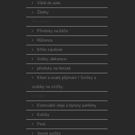
Vůně do auta
Žiletky
Pro věřící
Přívěsky na klíče
Růžence
Kříže závěsné
Sošky, dekorace
přívěsky na řetízek
Křest a svaté přijímání / Svíčky a
ozdoby na svíčky
Ostatní
Esenciální oleje a bytový parfémy
Košíky
Perá
Vonné svíčky