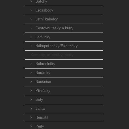
Batohy
Crossbody
Letní kabelky
Cestovní tašky a kufry
Ledvinky
Nákupní tašky/Eko tašky
Kameny, minerály, perly
Náhrdelníky
Náramky
Náušnice
Přívěsky
Sety
Jantar
Hematit
Perly