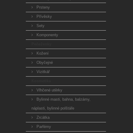
Prsteny
Přívěsky
Sety
Komponenty
Peňeženky
Kožení
Obyčejné
Vizitkář
Kosmetika
Vlhčené utěrky
Bylinné masti, bahna, balzámy,
náplasti, bylinné polštáře
Zrcátka
Parfémy