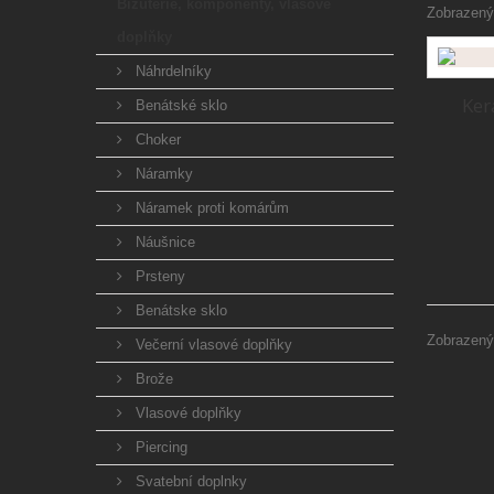
Bižuterie, komponenty, vlasové
Zobrazenýc
doplňky
Náhrdelníky
Ker
Benátské sklo
Choker
Náramky
Náramek proti komárům
Náušnice
Prsteny
Benátske sklo
Zobrazenýc
Večerní vlasové doplňky
Brože
Vlasové doplňky
Piercing
Svatební doplnky