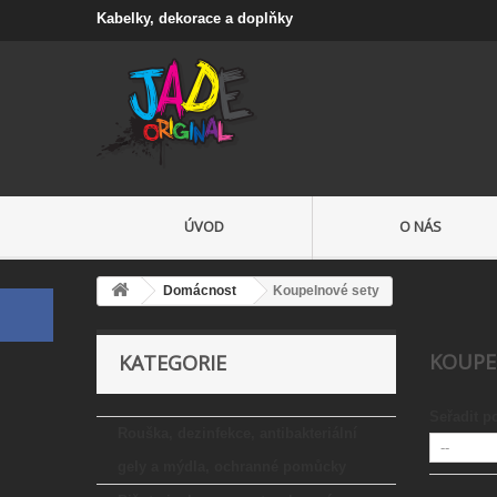
Kabelky, dekorace a doplňky
ÚVOD
O NÁS
Domácnost
Koupelnové sety
KOUPE
KATEGORIE
Seřadit p
Rouška, dezinfekce, antibakteriální
gely a mýdla, ochranné pomůcky