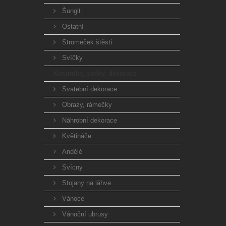
Šungit
Ostatní
Stromeček štěstí
Svíčky
Keramika, sošky, dekorace
Svatební dekorace
Obrazy, rámečky
Náhrobní dekorace
Květináče
Andělé
Svícny
Stojany na láhve
Vánoce
Vánoční ubrusy