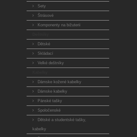
Sety
Štrásové
Komponenty na bižuterii
Deštníky
Dětské
Skládací
Velké deštníky
Kabelky
Dámske kožené kabelky
Dámske kabelky
Pánské tašky
Spoločenské
Dětské a studentské tašky,
kabelky