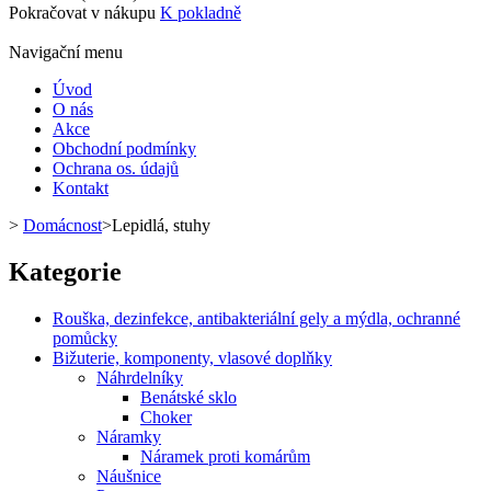
Pokračovat v nákupu
K pokladně
Navigační menu
Úvod
O nás
Akce
Obchodní podmínky
Ochrana os. údajů
Kontakt
>
Domácnost
>
Lepidlá, stuhy
Kategorie
Rouška, dezinfekce, antibakteriální gely a mýdla, ochranné
pomůcky
Bižuterie, komponenty, vlasové doplňky
Náhrdelníky
Benátské sklo
Choker
Náramky
Náramek proti komárům
Náušnice