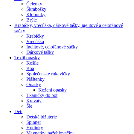
Čelenky
Škrabošky
Klobouky
Brýle
Krabičky, vrecúška, dárkové tašky, igelitové a celofánové
sáčky
Krabičky
Vrecúška
Igelitové, celofánové sáčky
Dárkové tašky
Textil,opasky
Košile
Boa
Společenské rukavičky
Pláštenky
Opasky
Kožení opasky
Tkaničky do bot
Kravaty
Šle
Deti
Detská bižuterie
Spinner
Hodinky
Magnetky, nažehlovačky