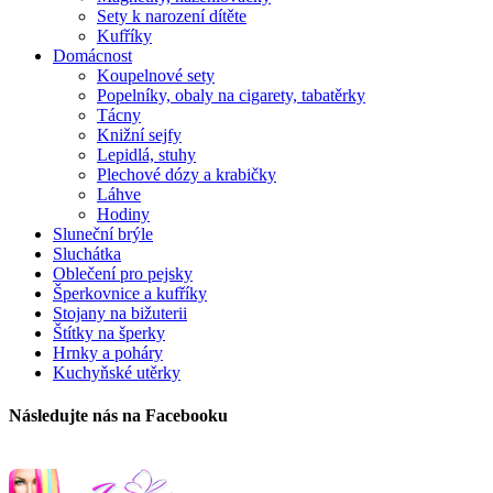
Sety k narození dítěte
Kufříky
Domácnost
Koupelnové sety
Popelníky, obaly na cigarety, tabatěrky
Tácny
Knižní sejfy
Lepidlá, stuhy
Plechové dózy a krabičky
Láhve
Hodiny
Sluneční brýle
Sluchátka
Oblečení pro pejsky
Šperkovnice a kufříky
Stojany na bižuterii
Štítky na šperky
Hrnky a poháry
Kuchyňské utěrky
Následujte nás na Facebooku