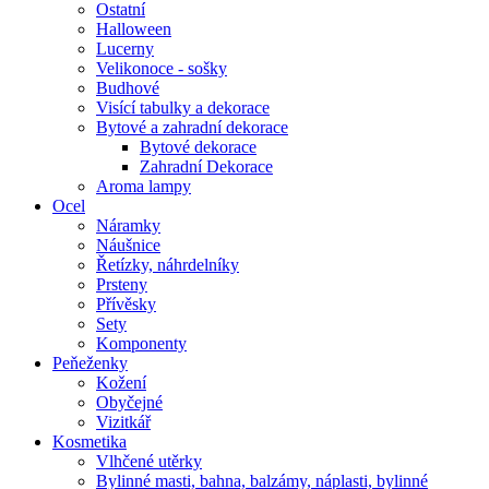
Ostatní
Halloween
Lucerny
Velikonoce - sošky
Budhové
Visící tabulky a dekorace
Bytové a zahradní dekorace
Bytové dekorace
Zahradní Dekorace
Aroma lampy
Ocel
Náramky
Náušnice
Řetízky, náhrdelníky
Prsteny
Přívěsky
Sety
Komponenty
Peňeženky
Kožení
Obyčejné
Vizitkář
Kosmetika
Vlhčené utěrky
Bylinné masti, bahna, balzámy, náplasti, bylinné