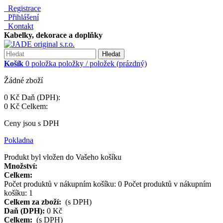
Registrace
Přihlášení
Kontakt
Kabelky, dekorace a doplňky
Hledat
Košík
0
položka
položky / položek
(prázdný)
Žádné zboží
0 Kč
Daň (DPH):
0 Kč
Celkem:
Ceny jsou s DPH
Pokladna
Produkt byl vložen do Vašeho košíku
Množství:
Celkem:
Počet produktů v nákupním košíku:
0
Počet produktů v nákupním
košíku: 1
Celkem za zboží:
(s DPH)
Daň (DPH):
0 Kč
Celkem:
(s DPH)