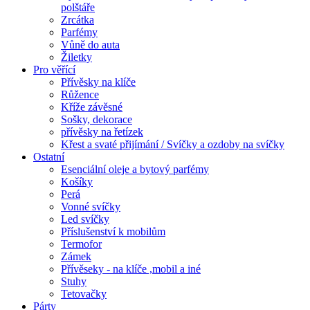
polštáře
Zrcátka
Parfémy
Vůně do auta
Žiletky
Pro věřící
Přívěsky na klíče
Růžence
Kříže závěsné
Sošky, dekorace
přívěsky na řetízek
Křest a svaté přijímání / Svíčky a ozdoby na svíčky
Ostatní
Esenciální oleje a bytový parfémy
Košíky
Perá
Vonné svíčky
Led svíčky
Příslušenství k mobilům
Termofor
Zámek
Přívěseky - na klíče ,mobil a iné
Stuhy
Tetovačky
Párty