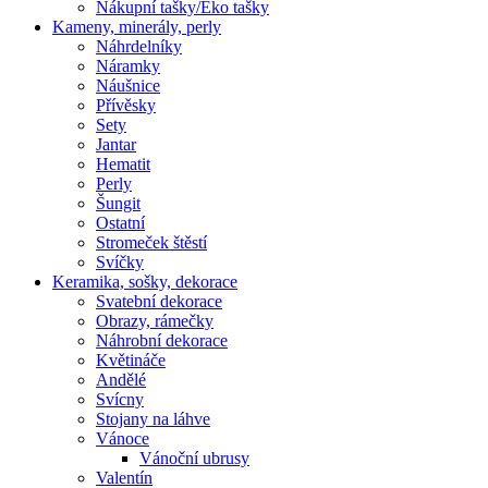
Nákupní tašky/Eko tašky
Kameny, minerály, perly
Náhrdelníky
Náramky
Náušnice
Přívěsky
Sety
Jantar
Hematit
Perly
Šungit
Ostatní
Stromeček štěstí
Svíčky
Keramika, sošky, dekorace
Svatební dekorace
Obrazy, rámečky
Náhrobní dekorace
Květináče
Andělé
Svícny
Stojany na láhve
Vánoce
Vánoční ubrusy
Valentín