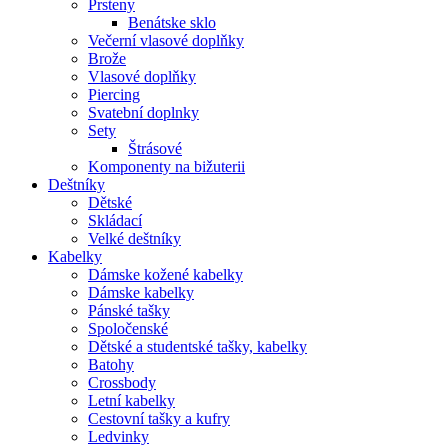
Prsteny
Benátske sklo
Večerní vlasové doplňky
Brože
Vlasové doplňky
Piercing
Svatební doplnky
Sety
Štrásové
Komponenty na bižuterii
Deštníky
Dětské
Skládací
Velké deštníky
Kabelky
Dámske kožené kabelky
Dámske kabelky
Pánské tašky
Spoločenské
Dětské a studentské tašky, kabelky
Batohy
Crossbody
Letní kabelky
Cestovní tašky a kufry
Ledvinky