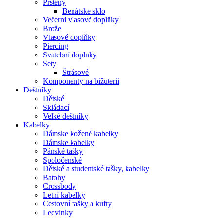
Prsteny
Benátske sklo
Večerní vlasové doplňky
Brože
Vlasové doplňky
Piercing
Svatební doplnky
Sety
Štrásové
Komponenty na bižuterii
Deštníky
Dětské
Skládací
Velké deštníky
Kabelky
Dámske kožené kabelky
Dámske kabelky
Pánské tašky
Spoločenské
Dětské a studentské tašky, kabelky
Batohy
Crossbody
Letní kabelky
Cestovní tašky a kufry
Ledvinky