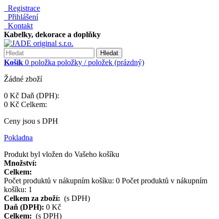
Registrace
Přihlášení
Kontakt
Kabelky, dekorace a doplňky
Hledat
Košík
0
položka
položky / položek
(prázdný)
Žádné zboží
0 Kč
Daň (DPH):
0 Kč
Celkem:
Ceny jsou s DPH
Pokladna
Produkt byl vložen do Vašeho košíku
Množství:
Celkem:
Počet produktů v nákupním košíku:
0
Počet produktů v nákupním
košíku: 1
Celkem za zboží:
(s DPH)
Daň (DPH):
0 Kč
Celkem:
(s DPH)