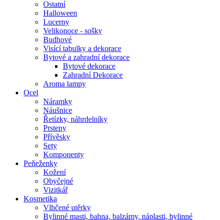
Ostatní
Halloween
Lucerny
Velikonoce - sošky
Budhové
Visící tabulky a dekorace
Bytové a zahradní dekorace
Bytové dekorace
Zahradní Dekorace
Aroma lampy
Ocel
Náramky
Náušnice
Řetízky, náhrdelníky
Prsteny
Přívěsky
Sety
Komponenty
Peňeženky
Kožení
Obyčejné
Vizitkář
Kosmetika
Vlhčené utěrky
Bylinné masti, bahna, balzámy, náplasti, bylinné