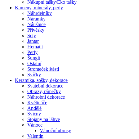
Nákupní tašky/Eko tašky
Kameny, minerály, perly
Náhrdelníky
Náramky
Náušnice
Přívěsky
Sety
Jantar
Hematit
Perly
Šungit
Ostatní
Stromeček štěstí
Svíčky
Keramika, sošky, dekorace
Svatební dekorace
Obrazy, rámečky
Náhrobní dekorace
Květináče
Andělé
Svícny
Stojany na láhve
Vánoce
Vánoční ubrusy
Valentín