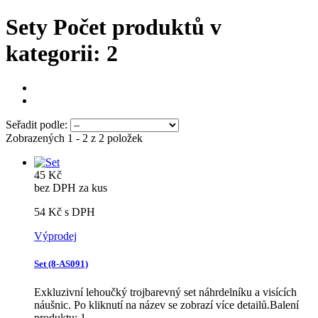
Sety
Počet produktů v
kategorii: 2
Seřadit podle:
Zobrazených 1 - 2 z 2 položek
45 Kč
bez DPH za kus
54 Kč
s DPH
Výprodej
Set (8-AS091)
Exkluzivní lehoučký trojbarevný set náhrdelníku a visících
náušnic. Po kliknutí na název se zobrazí více detailů.Balení
produktu: 1