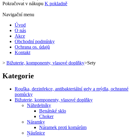
Pokračovat v nákupu
K pokladně
Navigační menu
Úvod
O nás
Akce
Obchodní podmínky
Ochrana os. údajů
Kontakt
>
Bižuterie, komponenty, vlasové doplňky
>
Sety
Kategorie
Rouška, dezinfekce, antibakteriální gely a mýdla, ochranné
pomůcky
Bižuterie, komponenty, vlasové doplňky
Náhrdelníky
Benátské sklo
Choker
Náramky
Náramek proti komárům
Náušnice