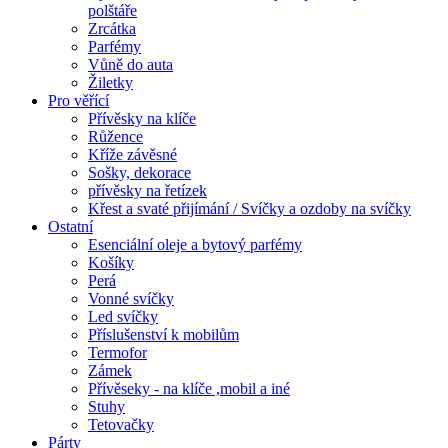
polštáře
Zrcátka
Parfémy
Vůně do auta
Žiletky
Pro věřící
Přívěsky na klíče
Růžence
Kříže závěsné
Sošky, dekorace
přívěsky na řetízek
Křest a svaté přijímání / Svíčky a ozdoby na svíčky
Ostatní
Esenciální oleje a bytový parfémy
Košíky
Perá
Vonné svíčky
Led svíčky
Příslušenství k mobilům
Termofor
Zámek
Přívěseky - na klíče ,mobil a iné
Stuhy
Tetovačky
Párty