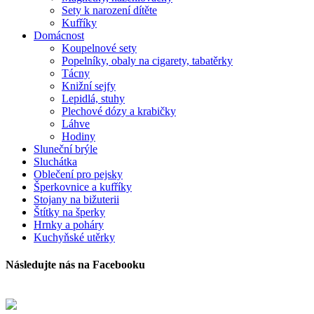
Sety k narození dítěte
Kufříky
Domácnost
Koupelnové sety
Popelníky, obaly na cigarety, tabatěrky
Tácny
Knižní sejfy
Lepidlá, stuhy
Plechové dózy a krabičky
Láhve
Hodiny
Sluneční brýle
Sluchátka
Oblečení pro pejsky
Šperkovnice a kufříky
Stojany na bižuterii
Štítky na šperky
Hrnky a poháry
Kuchyňské utěrky
Následujte nás na Facebooku