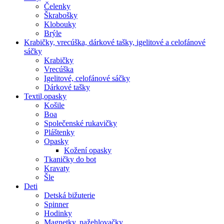
Čelenky
Škrabošky
Klobouky
Brýle
Krabičky, vrecúška, dárkové tašky, igelitové a celofánové
sáčky
Krabičky
Vrecúška
Igelitové, celofánové sáčky
Dárkové tašky
Textil,opasky
Košile
Boa
Společenské rukavičky
Pláštenky
Opasky
Kožení opasky
Tkaničky do bot
Kravaty
Šle
Deti
Detská bižuterie
Spinner
Hodinky
Magnetky, nažehlovačky