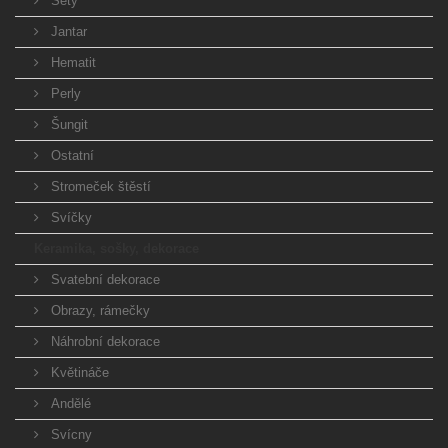
Sety
Jantar
Hematit
Perly
Šungit
Ostatní
Stromeček štěstí
Svíčky
Keramika, sošky, dekorace
Svatební dekorace
Obrazy, rámečky
Náhrobní dekorace
Květináče
Andělé
Svícny