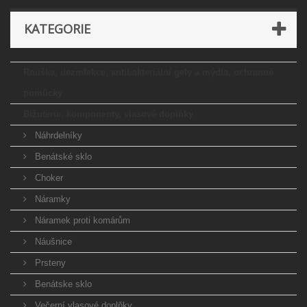
KATEGORIE
Rouška, dezinfekce, antibakteriální gely a mýdla, ochranné
pomůcky
Bižuterie, komponenty, vlasové doplňky
Náhrdelníky
Benátské sklo
Choker
Náramky
Náramek proti komárům
Náušnice
Prsteny
Benátske sklo
Večerní vlasové doplňky