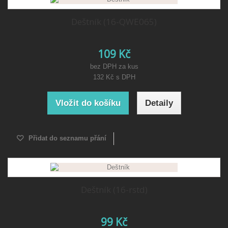
Deštník (16-QWE065)
109 Kč
bez DPH za kus
132 Kč
s DPH
Vložit do košíku
Detaily
Přidat do seznamu přání
Deštník (16-rstd)
99 Kč