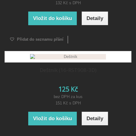
132 Kč
s DPH
Vložit do košíku
Detaily
Přidat do seznamu přání
Deštník (16-RST908-3D)
125 Kč
bez DPH za kus
151 Kč
s DPH
Vložit do košíku
Detaily