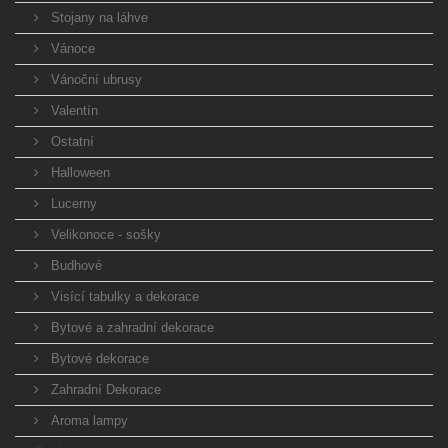
Stojany na láhve
Vánoce
Vánoční ubrusy
Valentín
Ostatní
Halloween
Lucerny
Velikonoce - sošky
Budhové
Visící tabulky a dekorace
Bytové a zahradní dekorace
Bytové dekorace
Zahradní Dekorace
Aroma lampy