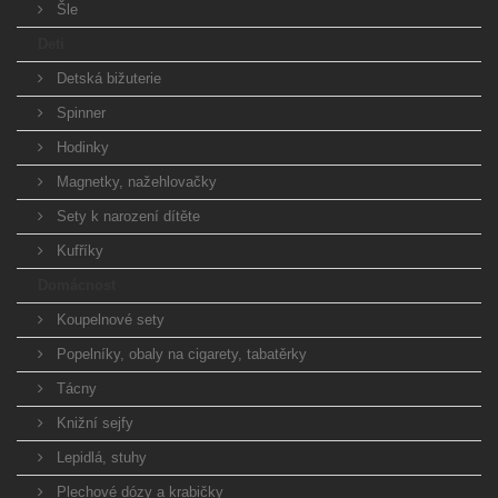
Šle
Deti
Detská bižuterie
Spinner
Hodinky
Magnetky, nažehlovačky
Sety k narození dítěte
Kufříky
Domácnost
Koupelnové sety
Popelníky, obaly na cigarety, tabatěrky
Tácny
Knižní sejfy
Lepidlá, stuhy
Plechové dózy a krabičky