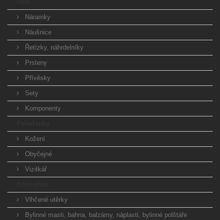
Ocel
Náramky
Náušnice
Řetízky, náhrdelníky
Prsteny
Přívěsky
Sety
Komponenty
Peňeženky
Kožení
Obyčejné
Vizitkář
Kosmetika
Vlhčené utěrky
Bylinné masti, bahna, balzámy, náplasti, bylinné polštáře