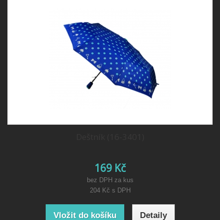
Deštník (16-3401)
169 Kč
bez DPH za kus
204 Kč
s DPH
Vložit do košíku
Detaily