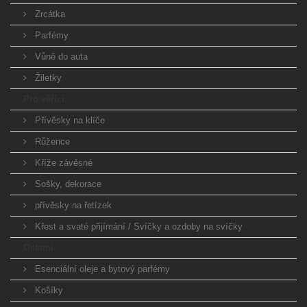
Zrcátka
Parfémy
Vůně do auta
Žiletky
Pro věřící
Přívěsky na klíče
Růžence
Kříže závěsné
Sošky, dekorace
přívěsky na řetízek
Křest a svaté přijímání / Svíčky a ozdoby na svíčky
Ostatní
Esenciální oleje a bytový parfémy
Košíky