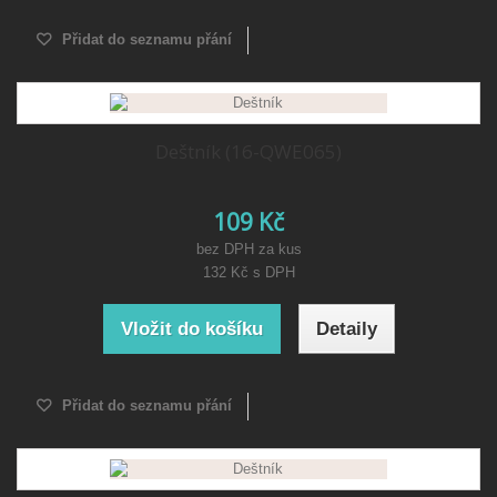
Přidat do seznamu přání
Deštník (16-QWE065)
109 Kč
bez DPH za kus
132 Kč
s DPH
Vložit do košíku
Detaily
Přidat do seznamu přání