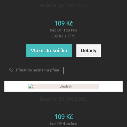
Deštník (16-QWE065)
109 Kč
bez DPH za kus
132 Kč
s DPH
Vložit do košíku
Detaily
Přidat do seznamu přání
Deštník (16-QWE065)
109 Kč
bez DPH za kus