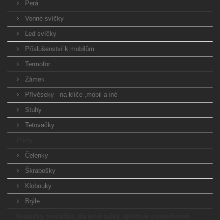
Perá
Vonné svíčky
Led svíčky
Příslušenství k mobilům
Termofor
Zámek
Přívěseky - na klíče ,mobil a iné
Stuhy
Tetovačky
Párty
Čelenky
Škrabošky
Klobouky
Brýle
Krabičky, vrecúška, dárkové tašky, igelitové a celofánové