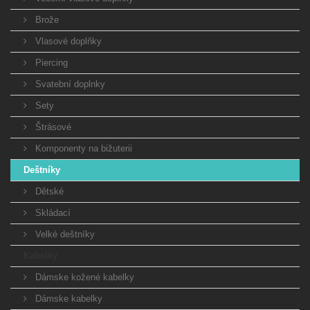
Brože
Vlasové doplňky
Piercing
Svatební doplnky
Sety
Štrásové
Komponenty na bižuterii
Deštníky
Dětské
Skládací
Velké deštníky
Kabelky
Dámske kožené kabelky
Dámske kabelky