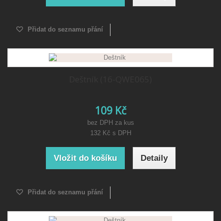
Přidat do seznamu přání
Deštník (16-QWE065)
109 Kč
bez DPH za kus
132 Kč
s DPH
Vložit do košíku
Detaily
Přidat do seznamu přání