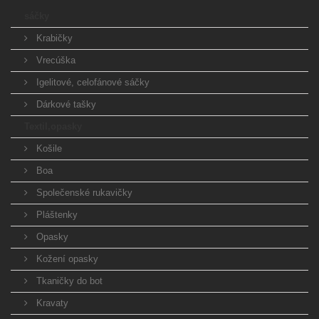
sáčky
Krabičky
Vrecúška
Igelitové, celofánové sáčky
Dárkové tašky
Textil,opasky
Košile
Boa
Společenské rukavičky
Pláštenky
Opasky
Kožení opasky
Tkaničky do bot
Kravaty