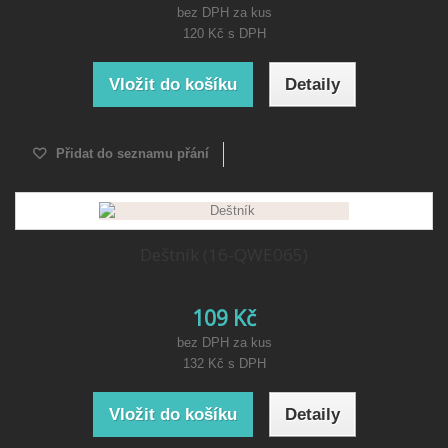
bez DPH za kus
120 Kč
s DPH
Vložit do košíku
Detaily
Přidat do seznamu přání
Deštník (16-QWE065)
109 Kč
bez DPH za kus
132 Kč
s DPH
Vložit do košíku
Detaily