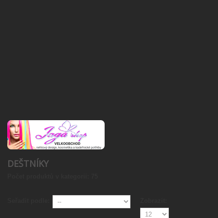
DEŠTNÍKY
Počet produktů v kategorii: 75
Seřadit podle:
Zobrazit: