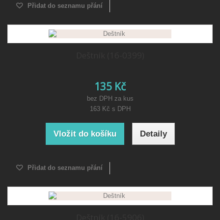
Přidat do seznamu přání
Deštník (16-0399)
135 Kč
bez DPH za kus
163 Kč
s DPH
Vložit do košíku
Detaily
Přidat do seznamu přání
Deštník (16-5906)