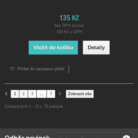
135 Kč
bez DPH za kus
163 Kč
s DPH
Vložit do košíku
Detaily
Přidat do seznamu přání
1
2
3
...
7
Zobrazit vše
Zobrazených 1 - 12 z 75 položek