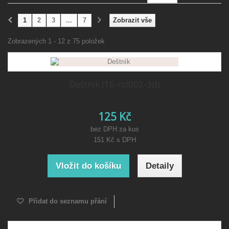
1
2
3
...
7
Zobrazit vše
Zobrazených 1 - 12 z 75 položek
Deštník (16-rst002-3d)
125 Kč
bez DPH za kus
151 Kč
s DPH
Vložit do košíku
Detaily
Přidat do seznamu přání