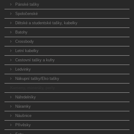
Pánské tašky
Spoločenské
Dětské a studentské tašky, kabelky
Batohy
Crossbody
Letní kabelky
Cestovní tašky a kufry
Ledvinky
Nákupní tašky/Eko tašky
Kameny, minerály, perly
Náhrdelníky
Náramky
Náušnice
Přívěsky