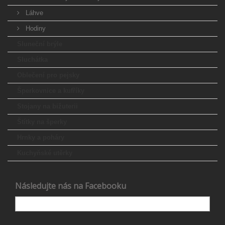
Láhve
Hodiny
Sluneční brýle
Sluchátka
Oblečení pro pejsky
Šperkovnice a kufříky
Stojany na bižuterii
Štítky na šperky
Hrnky a poháry
Kuchyňské utěrky
Následujte nás na Facebooku