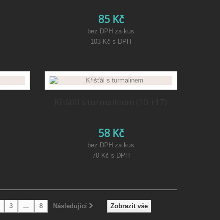
85 Kč
bez DPH za kus
103 Kč
s DPH
Křišťál s turmalinem (10-r17)
58 Kč
bez DPH za kus
70 Kč
s DPH
3
...
8
Následující
Zobrazit vše