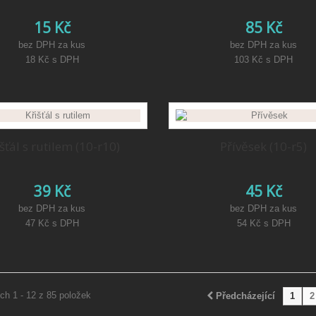
15 Kč
85 Kč
bez DPH za kus
bez DPH za kus
18 Kč
s DPH
103 Kč
s DPH
šťál s rutilem (10-r10)
Přívěsek (10-r5)
39 Kč
45 Kč
bez DPH za kus
bez DPH za kus
47 Kč
s DPH
54 Kč
s DPH
ch 1 - 12 z 85 položek
Předcházející
1
2