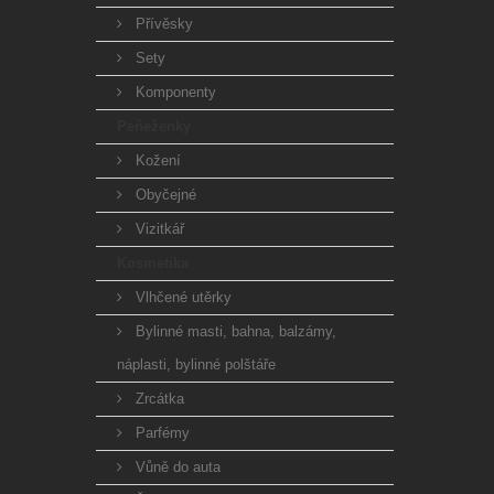
Přívěsky
Sety
Komponenty
Peňeženky
Kožení
Obyčejné
Vizitkář
Kosmetika
Vlhčené utěrky
Bylinné masti, bahna, balzámy,
náplasti, bylinné polštáře
Zrcátka
Parfémy
Vůně do auta