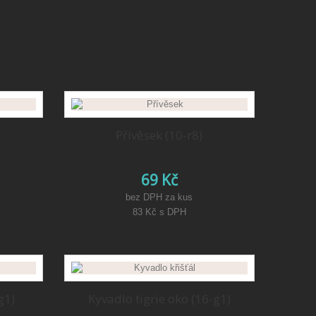
Přívěsek (10-r8)
69 Kč
bez DPH za kus
83 Kč
s DPH
g1)
Kyvadlo tigrie oko (16-g1)