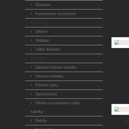
Štrásové
Komponenty na bižuterii
Deštníky
Dětské
Skládací
Velké deštníky
Kabelky
Dámske kožené kabelky
Dámske kabelky
Pánské tašky
Spoločenské
Dětské a studentské tašky,
kabelky
Batohy
Pr