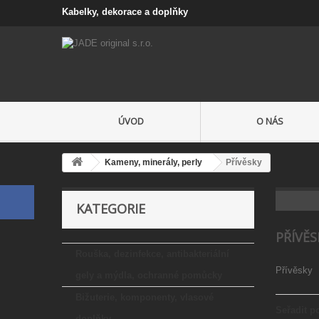
Kabelky, dekorace a doplňky
ÚVOD
O NÁS
Kameny, minerály, perly
Přívěsky
KATEGORIE
PŘÍVĚ
Rouška, dezinfekce, antibakteriální
Přívěsky
gely a mýdla, ochranné pomůcky
Bižuterie, komponenty, vlasové
Seřadit p
doplňky