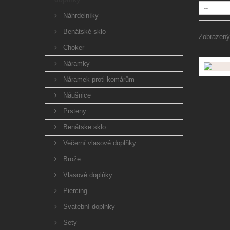
Náhrdelníky
Benátské sklo
Zobrazený
Choker
Náramky
Náramek proti komárům
Náušnice
Prsteny
Benátske sklo
Večerní vlasové doplňky
Brože
Vlasové doplňky
Piercing
Svatební doplnky
Sety