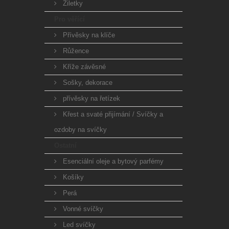
Žiletky
Pro věřící
Přívěsky na klíče
Růžence
Kříže závěsné
Sošky, dekorace
přívěsky na řetízek
Křest a svaté přijímání / Svíčky a
ozdoby na svíčky
Ostatní
Esenciální oleje a bytový parfémy
Košíky
Perá
Vonné svíčky
Led svíčky