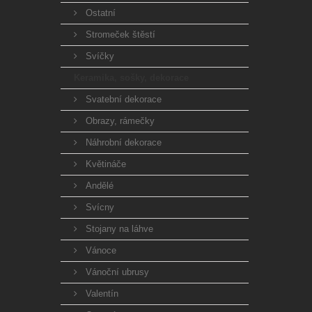
Ostatní
Stromeček štěstí
Svíčky
Keramika, sošky, dekorace
Svatební dekorace
Obrazy, rámečky
Náhrobní dekorace
Květináče
Andělé
Svícny
Stojany na láhve
Vánoce
Vánoční ubrusy
Valentín