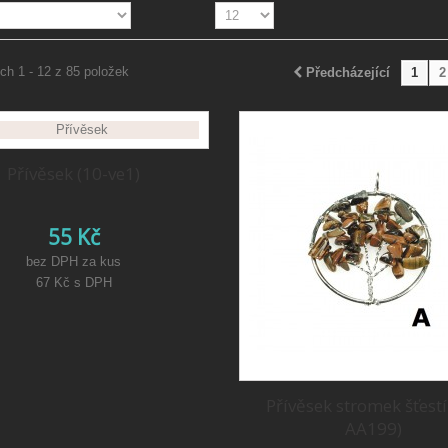
ch 1 - 12 z 85 položek
Předcházející
1
2
Přívěsek (10-ve1)
55 Kč
bez DPH za kus
67 Kč
s DPH
Přívěsek stromek šťestí
AA199)