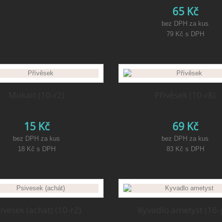
65 Kč
bez DPH za kus
79 Kč
s DPH
Mokait (10-r2)
Přívěsek (10-r8)
15 Kč
69 Kč
bez DPH za kus
bez DPH za kus
18 Kč
s DPH
83 Kč
s DPH
ivesek (achát) (10-r2)
Kyvadlo ametyst (16-