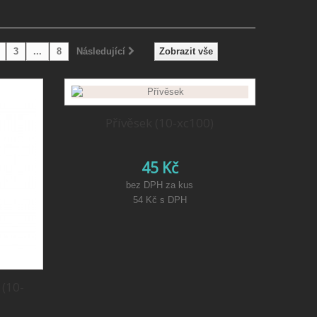
3
...
8
Následující
Zobrazit vše
Přívěsek (10-xc100)
45 Kč
bez DPH za kus
54 Kč
s DPH
 (10-