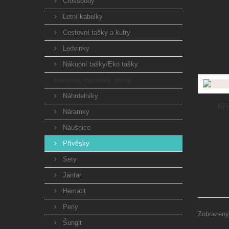
Crossbody
Letní kabelky
Cestovní tašky a kufry
Ledvinky
Nákupní tašky/Eko tašky
Kameny, minerály, perly
Náhrdelníky
Kři
Náramky
Náušnice
Přívěsky
Sety
Jantar
Hematit
Perly
Zobrazený
Šungit