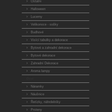
Ostatní
Halloween
Lucerny
Velikonoce - sošky
Budhové
Visící tabulky a dekorace
Bytové a zahradní dekorace
Bytové dekorace
Zahradní Dekorace
Aroma lampy
Ocel
Náramky
Náušnice
Řetízky, náhrdelníky
Prsteny