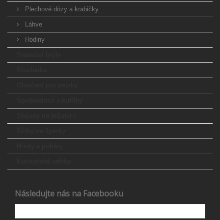
Plechové dózy a krabičky
Láhve
Hodiny
Sluneční brýle
Sluchátka
Oblečení pro pejsky
Šperkovnice a kufříky
Stojany na bižuterii
Štítky na šperky
Hrnky a poháry
Kuchyňské utěrky
Následujte nás na Facebooku