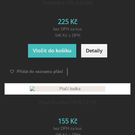
Dekorace (16-ik2088)
225 Kč
bez DPH za kus
545 Kč
s DPH
Vložit do košíku
Detaily
Přidat do seznamu přání
Ptačí budka (16-ik2379)
155 Kč
bez DPH za kus
188 Kč
s DPH