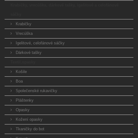
Krabičky, vrecúška, dárkové tašky, igelitové a celofánové
sáčky
Krabičky
Vrecúška
Igelitové, celofánové sáčky
Dárkové tašky
Textil,opasky
Košile
Boa
Společenské rukavičky
Pláštenky
Opasky
Kožení opasky
Tkaničky do bot