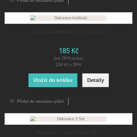
Přidat do seznamu přání
Dekorace květináč (16-ik1158)
185 Kč
bez DPH za kus
224 Kč
s DPH
Vložit do košíku
Detaily
Přidat do seznamu přání
Dekorace 3 Set (16-ik1168V)