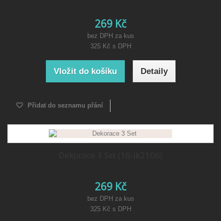
269 Kč
bez DPH za kus
325 Kč
s DPH
Vložit do košíku
Detaily
Přidat do seznamu přání
Dekorace 3 Set (16-ik2106)
269 Kč
bez DPH za kus
325 Kč
s DPH