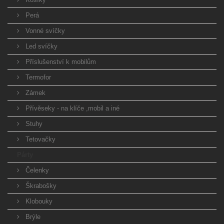
Perá
Vonné svíčky
Led svíčky
Příslušenství k mobilům
Termofor
Zámek
Přívěseky - na klíče ,mobil a iné
Stuhy
Tetovačky
Párty
Čelenky
Škrabošky
Klobouky
Brýle