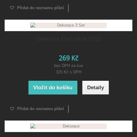
Přidat do seznamu přání
Dekorace 3 Set (16-ik2102)
269 Kč
bez DPH za kus
325 Kč
s DPH
Vložit do košíku
Detaily
Přidat do seznamu přání