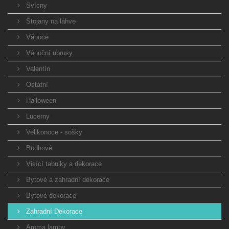
Svícny
Stojany na láhve
Vánoce
Vánoční ubrusy
Valentín
Ostatní
Halloween
Lucerny
Velikonoce - sošky
Budhové
Visící tabulky a dekorace
Bytové a zahradní dekorace
Bytové dekorace
Zahradní Dekorace
Aroma lampy