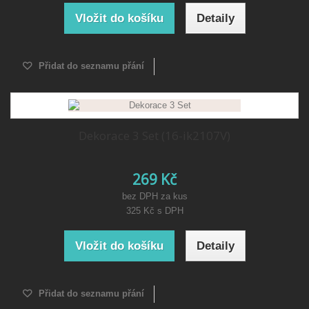
Vložit do košíku
Detaily
Přidat do seznamu přání
Dekorace 3 Set (16-ik2107V)
269 Kč
bez DPH za kus
325 Kč
s DPH
Vložit do košíku
Detaily
Přidat do seznamu přání