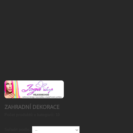
ZAHRADNÍ DEKORACE
Počet produktů v kategorii: 10
Seřadit podle: