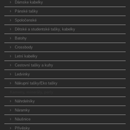
Dámske kabelky
Pánské tašky
Spoločenské
Dětské a studentské tašky, kabelky
Batohy
Crossbody
Letní kabelky
Cestovní tašky a kufry
Ledvinky
Nákupní tašky/Eko tašky
Kameny, minerály, perly
Náhrdelníky
Náramky
Náušnice
Přívěsky