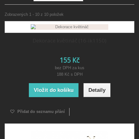
Zobrazených 1 - 10 z 10 položek
Dekorace květináč (16-ik1150)
155 Kč
bez DPH za kus
188 Kč
s DPH
Vložit do košíku
Detaily
Přidat do seznamu přání