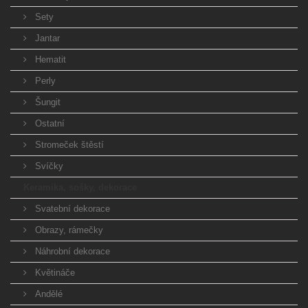
Sety
Jantar
Hematit
Perly
Šungit
Ostatní
Stromeček štěstí
Svíčky
Keramika, sošky, dekorace
Svatební dekorace
Obrazy, rámečky
Náhrobní dekorace
Květináče
Andělé