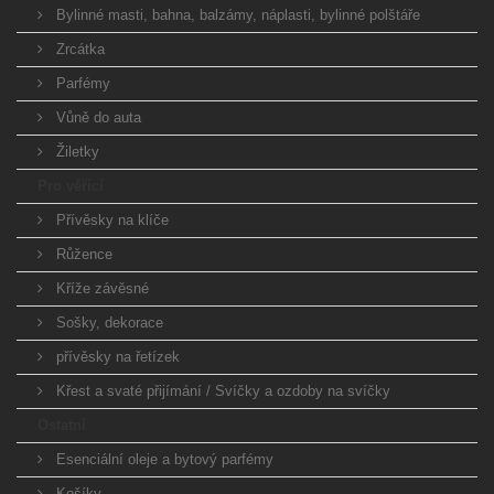
Bylinné masti, bahna, balzámy, náplasti, bylinné polštáře
Zrcátka
Parfémy
Vůně do auta
Žiletky
Pro věřící
Přívěsky na klíče
Růžence
Kříže závěsné
Sošky, dekorace
přívěsky na řetízek
Křest a svaté přijímání / Svíčky a ozdoby na svíčky
Ostatní
Esenciální oleje a bytový parfémy
Košíky