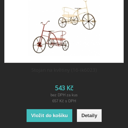
Stojan na květiny (16-ik6023)
543 Kč
bez DPH za kus
657 Kč
s DPH
Vložit do košíku
Detaily