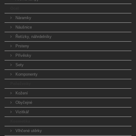
Ocel
Náramky
Náušnice
Řetízky, náhrdelníky
Prsteny
Přívěsky
Sety
Komponenty
Peňeženky
Kožení
Obyčejné
Vizitkář
Kosmetika
Vlhčené utěrky