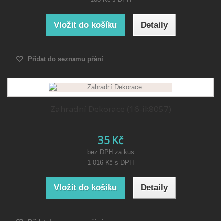
Vložit do košíku
Detaily
Přidat do seznamu přání
Zahradní Dekorace (16-ik8057)
35 Kč
bez DPH za kus
1 016 Kč
s DPH
Vložit do košíku
Detaily