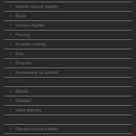
Večerní vlasové doplňky
Brože
Vlasové doplňky
Piercing
Svatební doplnky
Sety
Štrásové
Komponenty na bižuterii
Deštníky
Dětské
Skládací
Velké deštníky
Kabelky
Dámske kožené kabelky