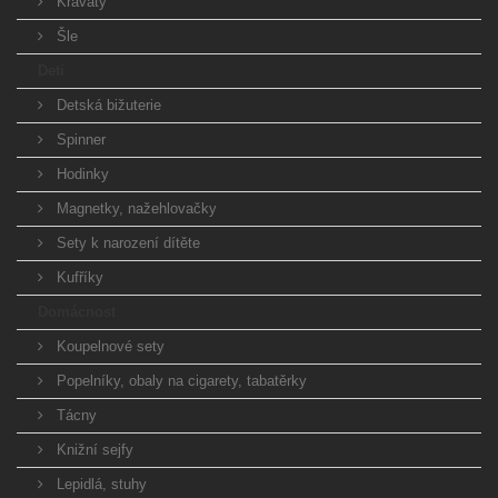
Kravaty
Šle
Deti
Detská bižuterie
Spinner
Hodinky
Magnetky, nažehlovačky
Sety k narození dítěte
Kufříky
Domácnost
Koupelnové sety
Popelníky, obaly na cigarety, tabatěrky
Tácny
Knižní sejfy
Lepidlá, stuhy