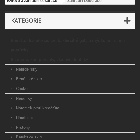
Bytové a zahradní dekorace
Zahradní Dekorace
KATEGORIE
Rouška, dezinfekce, antibakteriální gely a mýdla, ochranné
pomůcky
Bižuterie, komponenty, vlasové doplňky
Náhrdelníky
Benátské sklo
Choker
Náramky
Náramek proti komárům
Náušnice
Prsteny
Benátske sklo