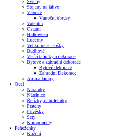
Svícny
Stojany na láhve
Vánoce
Vánoční ubrusy
Valentín
Ostatní
Halloween
Lucerny
Velikonoce - sošky
Budhové
Visící tabulky a dekorace
Bytové a zahradní dekorace
Bytové dekorace
Zahradní Dekorace
Aroma lampy
Ocel
Náramky
Náušnice
Řetízky, náhrdelníky
Prsteny
Přívěsky
Sety
Komponenty
Peňeženky
Kožení