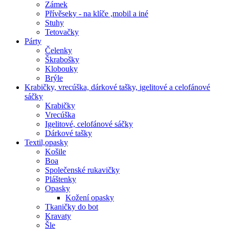
Zámek
Přívěseky - na klíče ,mobil a iné
Stuhy
Tetovačky
Párty
Čelenky
Škrabošky
Klobouky
Brýle
Krabičky, vrecúška, dárkové tašky, igelitové a celofánové
sáčky
Krabičky
Vrecúška
Igelitové, celofánové sáčky
Dárkové tašky
Textil,opasky
Košile
Boa
Společenské rukavičky
Pláštenky
Opasky
Kožení opasky
Tkaničky do bot
Kravaty
Šle