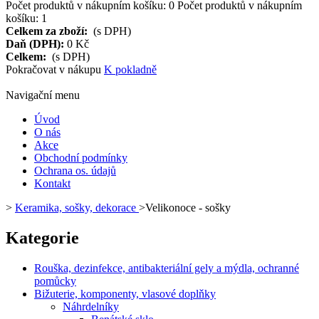
Počet produktů v nákupním košíku:
0
Počet produktů v nákupním
košíku: 1
Celkem za zboží:
(s DPH)
Daň (DPH):
0 Kč
Celkem:
(s DPH)
Pokračovat v nákupu
K pokladně
Navigační menu
Úvod
O nás
Akce
Obchodní podmínky
Ochrana os. údajů
Kontakt
>
Keramika, sošky, dekorace
>
Velikonoce - sošky
Kategorie
Rouška, dezinfekce, antibakteriální gely a mýdla, ochranné
pomůcky
Bižuterie, komponenty, vlasové doplňky
Náhrdelníky