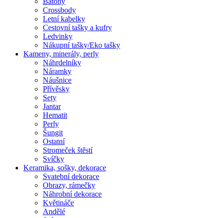
Batohy
Crossbody
Letní kabelky
Cestovní tašky a kufry
Ledvinky
Nákupní tašky/Eko tašky
Kameny, minerály, perly
Náhrdelníky
Náramky
Náušnice
Přívěsky
Sety
Jantar
Hematit
Perly
Šungit
Ostatní
Stromeček štěstí
Svíčky
Keramika, sošky, dekorace
Svatební dekorace
Obrazy, rámečky
Náhrobní dekorace
Květináče
Andělé