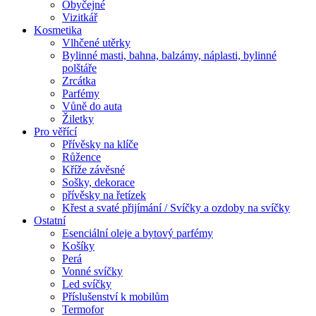
Obyčejné
Vizitkář
Kosmetika
Vlhčené utěrky
Bylinné masti, bahna, balzámy, náplasti, bylinné
polštáře
Zrcátka
Parfémy
Vůně do auta
Žiletky
Pro věřící
Přívěsky na klíče
Růžence
Kříže závěsné
Sošky, dekorace
přívěsky na řetízek
Křest a svaté přijímání / Svíčky a ozdoby na svíčky
Ostatní
Esenciální oleje a bytový parfémy
Košíky
Perá
Vonné svíčky
Led svíčky
Příslušenství k mobilům
Termofor