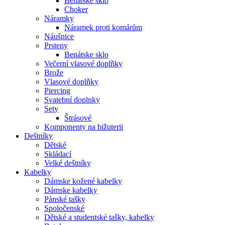
Benátské sklo
Choker
Náramky
Náramek proti komárům
Náušnice
Prsteny
Benátske sklo
Večerní vlasové doplňky
Brože
Vlasové doplňky
Piercing
Svatební doplnky
Sety
Štrásové
Komponenty na bižuterii
Deštníky
Dětské
Skládací
Velké deštníky
Kabelky
Dámske kožené kabelky
Dámske kabelky
Pánské tašky
Spoločenské
Dětské a studentské tašky, kabelky