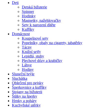
Deti
Detská bižuterie
Spinner
Hodinky
Magnetky, nažehlovačky
Sety k narození dítěte
Kufříky
Domácnost
Koupelnové sety
Popelníky, obaly na cigarety, tabatěrky
Tácny
Knižní sejfy
Lepidlá, stuhy
Plechové dózy a krabičky
Láhve
Hodiny
Sluneční brýle
Sluchátka
Oblečení pro pejsky
Šperkovnice a kufříky
Stojany na bižuterii
Štítky na šperky
Hrnky a poháry
Kuchyňské utěrky