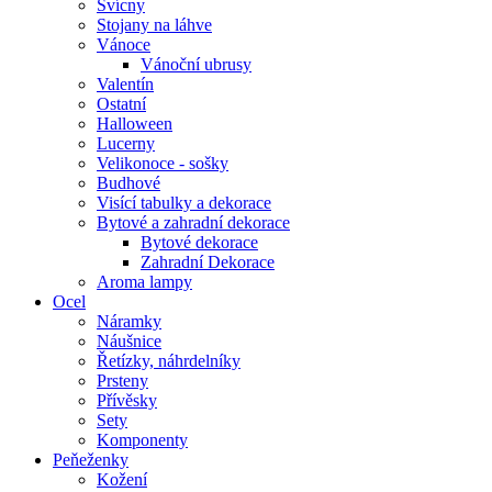
Svícny
Stojany na láhve
Vánoce
Vánoční ubrusy
Valentín
Ostatní
Halloween
Lucerny
Velikonoce - sošky
Budhové
Visící tabulky a dekorace
Bytové a zahradní dekorace
Bytové dekorace
Zahradní Dekorace
Aroma lampy
Ocel
Náramky
Náušnice
Řetízky, náhrdelníky
Prsteny
Přívěsky
Sety
Komponenty
Peňeženky
Kožení