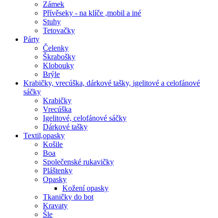
Zámek
Přívěseky - na klíče ,mobil a iné
Stuhy
Tetovačky
Párty
Čelenky
Škrabošky
Klobouky
Brýle
Krabičky, vrecúška, dárkové tašky, igelitové a celofánové
sáčky
Krabičky
Vrecúška
Igelitové, celofánové sáčky
Dárkové tašky
Textil,opasky
Košile
Boa
Společenské rukavičky
Pláštenky
Opasky
Kožení opasky
Tkaničky do bot
Kravaty
Šle