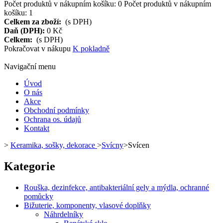
Počet produktů v nákupním košíku:
0
Počet produktů v nákupním
košíku: 1
Celkem za zboží:
(s DPH)
Daň (DPH):
0 Kč
Celkem:
(s DPH)
Pokračovat v nákupu
K pokladně
Navigační menu
Úvod
O nás
Akce
Obchodní podmínky
Ochrana os. údajů
Kontakt
>
Keramika, sošky, dekorace
>
Svícny
>
Svícen
Kategorie
Rouška, dezinfekce, antibakteriální gely a mýdla, ochranné
pomůcky
Bižuterie, komponenty, vlasové doplňky
Náhrdelníky