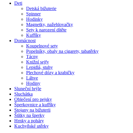
Deti
Detská bižuterie
Spinner
Hodinky
Magnetky, nažehlovačky
Sety k narození dítěte
Kufříky
Domácnost
Koupelnové sety
Popelníky, obaly na cigarety, tabatěrky
Tácny
Knižní sejfy
Lepidlá, stuhy
Plechové dózy a krabičky
Láhve
Hodiny
Sluneční brýle
Sluchátka
Oblečení pro pejsky
Šperkovnice a kufříky
Stojany na bižuterii
Štítky na šperky
Hrnky a poháry
Kuchyňské utěrky