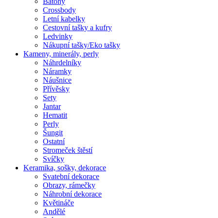
Batohy
Crossbody
Letní kabelky
Cestovní tašky a kufry
Ledvinky
Nákupní tašky/Eko tašky
Kameny, minerály, perly
Náhrdelníky
Náramky
Náušnice
Přívěsky
Sety
Jantar
Hematit
Perly
Šungit
Ostatní
Stromeček štěstí
Svíčky
Keramika, sošky, dekorace
Svatební dekorace
Obrazy, rámečky
Náhrobní dekorace
Květináče
Andělé