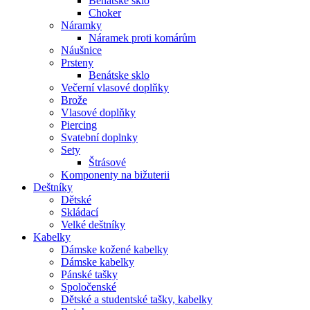
Benátské sklo
Choker
Náramky
Náramek proti komárům
Náušnice
Prsteny
Benátske sklo
Večerní vlasové doplňky
Brože
Vlasové doplňky
Piercing
Svatební doplnky
Sety
Štrásové
Komponenty na bižuterii
Deštníky
Dětské
Skládací
Velké deštníky
Kabelky
Dámske kožené kabelky
Dámske kabelky
Pánské tašky
Spoločenské
Dětské a studentské tašky, kabelky