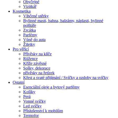
Obyčejné
Vizitkář
Kosmetika
Vlhčené utěrky
Bylinné masti, bahna, balzámy, náplasti, bylinné
polštáře
Zrcátka
Parfémy
Vůně do auta
Žiletky
Pro věřící
Přívěsky na klíče
Růžence
Kříže závěsné
Sošky, dekorace
přívěsky na řetízek
Křest a svaté přijímání / Svíčky a ozdoby na svíčky
Ostatní
Esenciální oleje a bytový parfémy
Košíky
Perá
Vonné svíčky
Led svíčky
Příslušenství k mobilům
Termofor