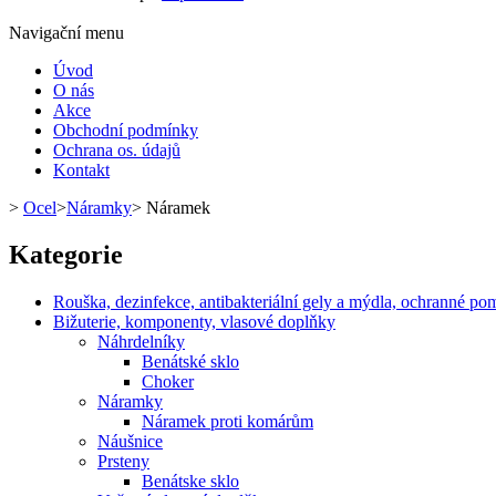
Navigační menu
Úvod
O nás
Akce
Obchodní podmínky
Ochrana os. údajů
Kontakt
>
Ocel
>
Náramky
>
Náramek
Kategorie
Rouška, dezinfekce, antibakteriální gely a mýdla, ochranné p
Bižuterie, komponenty, vlasové doplňky
Náhrdelníky
Benátské sklo
Choker
Náramky
Náramek proti komárům
Náušnice
Prsteny
Benátske sklo