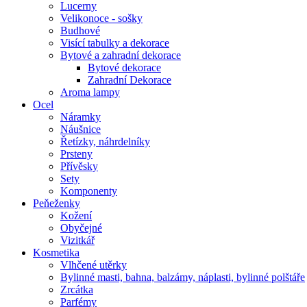
Lucerny
Velikonoce - sošky
Budhové
Visící tabulky a dekorace
Bytové a zahradní dekorace
Bytové dekorace
Zahradní Dekorace
Aroma lampy
Ocel
Náramky
Náušnice
Řetízky, náhrdelníky
Prsteny
Přívěsky
Sety
Komponenty
Peňeženky
Kožení
Obyčejné
Vizitkář
Kosmetika
Vlhčené utěrky
Bylinné masti, bahna, balzámy, náplasti, bylinné polštáře
Zrcátka
Parfémy