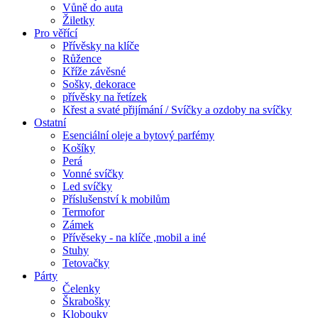
Vůně do auta
Žiletky
Pro věřící
Přívěsky na klíče
Růžence
Kříže závěsné
Sošky, dekorace
přívěsky na řetízek
Křest a svaté přijímání / Svíčky a ozdoby na svíčky
Ostatní
Esenciální oleje a bytový parfémy
Košíky
Perá
Vonné svíčky
Led svíčky
Příslušenství k mobilům
Termofor
Zámek
Přívěseky - na klíče ,mobil a iné
Stuhy
Tetovačky
Párty
Čelenky
Škrabošky
Klobouky