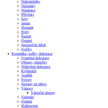
Náhrdelníky
Náramky
Náušnice
Přívěsky
Sety
Jantar
Hematit
Perly
Šungit
Ostatní
Stromeček štěstí
Svíčky
Keramika, sošky, dekorace
Svatební dekorace
Obrazy, rámečky
Náhrobní dekorace
Květináče
Andělé
Svícny
Stojany na láhve
Vánoce
Vánoční ubrusy
Valentín
Ostatní
Halloween