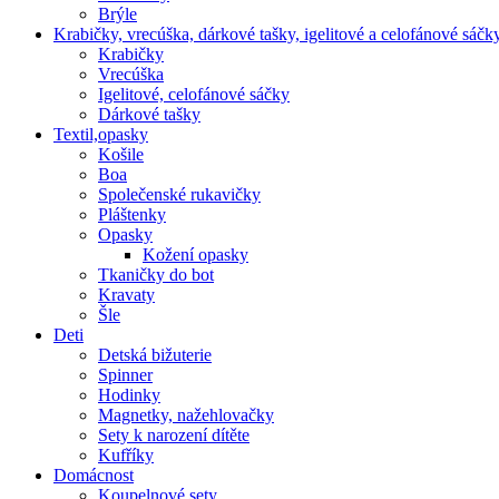
Brýle
Krabičky, vrecúška, dárkové tašky, igelitové a celofánové sáčk
Krabičky
Vrecúška
Igelitové, celofánové sáčky
Dárkové tašky
Textil,opasky
Košile
Boa
Společenské rukavičky
Pláštenky
Opasky
Kožení opasky
Tkaničky do bot
Kravaty
Šle
Deti
Detská bižuterie
Spinner
Hodinky
Magnetky, nažehlovačky
Sety k narození dítěte
Kufříky
Domácnost
Koupelnové sety