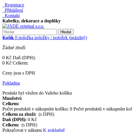
Registrace
Přihlášení
Kontakt
Kabelky, dekorace a doplňky
Hledat
Košík
0
položka
položky / položek
(prázdný)
Žádné zboží
0 Kč
Daň (DPH):
0 Kč
Celkem:
Ceny jsou s DPH
Pokladna
Produkt byl vložen do Vašeho košíku
Množství:
Celkem:
Počet produktů v nákupním košíku:
0
Počet produktů v nákupním koš
Celkem za zboží:
(s DPH)
Daň (DPH):
0 Kč
Celkem:
(s DPH)
Pokračovat v nákupu
K pokladně