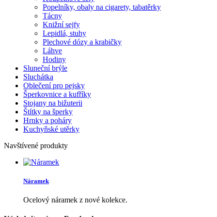
Popelníky, obaly na cigarety, tabatěrky
Tácny
Knižní sejfy
Lepidlá, stuhy
Plechové dózy a krabičky
Láhve
Hodiny
Sluneční brýle
Sluchátka
Oblečení pro pejsky
Šperkovnice a kufříky
Stojany na bižuterii
Štítky na šperky
Hrnky a poháry
Kuchyňské utěrky
Navštívené produkty
Náramek
Ocelový náramek z nové kolekce.