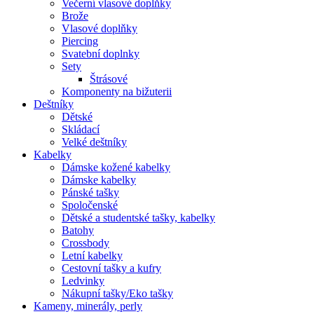
Večerní vlasové doplňky
Brože
Vlasové doplňky
Piercing
Svatební doplnky
Sety
Štrásové
Komponenty na bižuterii
Deštníky
Dětské
Skládací
Velké deštníky
Kabelky
Dámske kožené kabelky
Dámske kabelky
Pánské tašky
Spoločenské
Dětské a studentské tašky, kabelky
Batohy
Crossbody
Letní kabelky
Cestovní tašky a kufry
Ledvinky
Nákupní tašky/Eko tašky
Kameny, minerály, perly