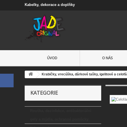
Kabelky, dekorace a doplňky
ÚVOD
O NÁS
Krabičky, vrecúška, dárkové tašky, igelitové a celo
KATEGORIE
Rouška, dezinfekce, antibakteriální
gely a mýdla, ochranné pomůcky