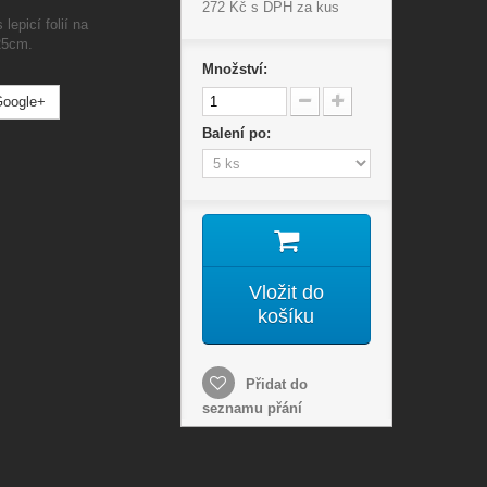
272 Kč
s DPH za kus
lepicí folií na
x25cm.
Množství:
oogle+
Balení po:
Vložit do
košíku
Přidat do
seznamu přání