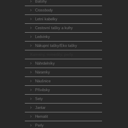
Batohy
Crossbody
Letní kabelky
Cestovní tašky a kufry
Ledvinky
Nákupní tašky/Eko tašky
Kameny, minerály, perly
Náhrdelníky
Náramky
Náušnice
Přívěsky
Sety
Jantar
Hematit
Perly