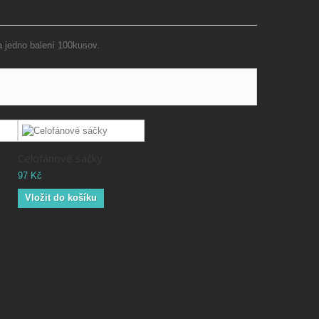
a jedno balení 100kusov.
Celofánové sáčky
97 Kč
Vložit do košíku