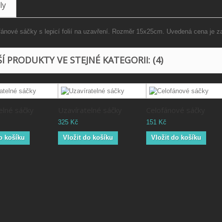
ly
fánové sáčky s lepicí folií na uzavření. Rozměr 15x25cm. Uvedená cena je z
Í PRODUKTY VE STEJNÉ KATEGORII: (4)
elné sáčky
Uzavíratelné sáčky
Celofánové sáčky
325 Kč
151 Kč
o košíku
Vložit do košíku
Vložit do košíku