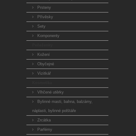
Prsteny
Přívěsky
Sety
Komponenty
Peňeženky
Kožení
Obyčejné
Vizitkář
Kosmetika
Vlhčené utěrky
Bylinné masti, bahna, balzámy,
náplasti, bylinné polštáře
Zrcátka
Parfémy