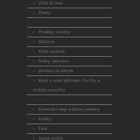
Vůně do auta
Žiletky
Pro věřící
Přívěsky na klíče
Růžence
Kříže závěsné
Sošky, dekorace
přívěsky na řetízek
Křest a svaté přijímání / Svíčky a
ozdoby na svíčky
Ostatní
Esenciální oleje a bytový parfémy
Košíky
Perá
Vonné svíčky