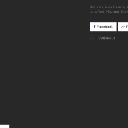
Set celofánové sáčky s 
uzavření. Rozměr 15
Facebook
G
Vytiskout