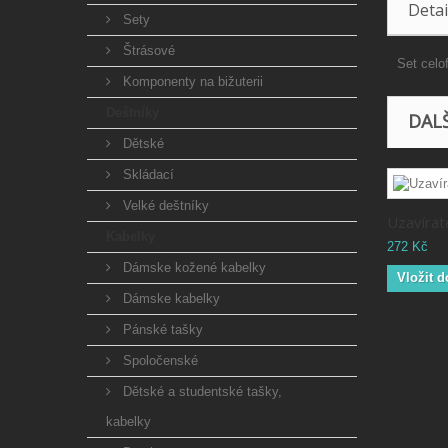
Detai
Sety
Štrásové
Set celo
Komponenty na bižuterii
Deštníky
DALŠ
Dětské
Skládací
Velké deštníky
Uzavírat
Kabelky
272 Kč
Dámske kožené kabelky
Vložit d
Dámske kabelky
Pánské tašky
Spoločenské
Dětské a studentské tašky,
kabelky