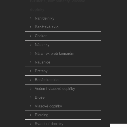
Bižuterie, komponenty, vlasové
doplňky
Náhrdelníky
Benátské sklo
Choker
Náramky
Náramek proti komárům
Náušnice
Prsteny
Benátske sklo
Večerní vlasové doplňky
Brože
Vlasové doplňky
Piercing
Svatební doplnky