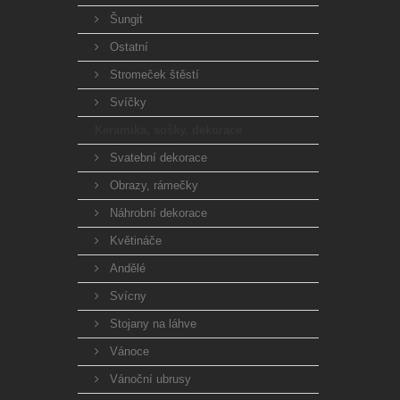
Šungit
Ostatní
Stromeček štěstí
Svíčky
Keramika, sošky, dekorace
Svatební dekorace
Obrazy, rámečky
Náhrobní dekorace
Květináče
Andělé
Svícny
Stojany na láhve
Vánoce
Vánoční ubrusy