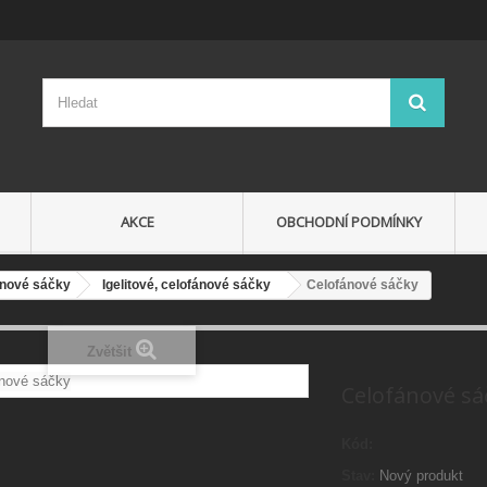
AKCE
OBCHODNÍ PODMÍNKY
fánové sáčky
Igelitové, celofánové sáčky
Celofánové sáčky
Zvětšit
Celofánové sá
Kód:
Stav:
Nový produkt