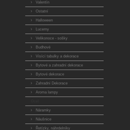
Valentín
Ostatní
Halloween
Lucerny
Velikonoce - sošky
Budhové
Visící tabulky a dekorace
Bytové a zahradní dekorace
Bytové dekorace
Zahradní Dekorace
Aroma lampy
Ocel
Náramky
Náušnice
Řetízky, náhrdelníky